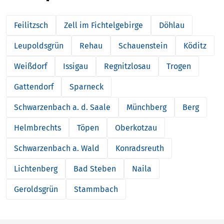
Feilitzsch
Zell im Fichtelgebirge
Döhlau
Leupoldsgrün
Rehau
Schauenstein
Köditz
Weißdorf
Issigau
Regnitzlosau
Trogen
Gattendorf
Sparneck
Schwarzenbach a. d. Saale
Münchberg
Berg
Helmbrechts
Töpen
Oberkotzau
Schwarzenbach a. Wald
Konradsreuth
Lichtenberg
Bad Steben
Naila
Geroldsgrün
Stammbach