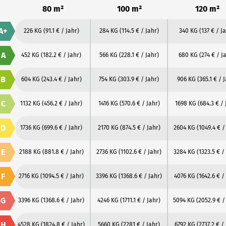
80 m²
100 m²
120 m²
A+
226 KG
(91.1 € / Jahr)
284 KG
(114.5 € / Jahr)
340 KG
(137 € / J
A
452 KG
(182.2 € / Jahr)
566 KG
(228.1 € / Jahr)
680 KG
(274 € / J
B
604 KG
(243.4 € / Jahr)
754 KG
(303.9 € / Jahr)
906 KG
(365.1 € / 
C
1132 KG
(456.2 € / Jahr)
1416 KG
(570.6 € / Jahr)
1698 KG
(684.3 € / 
D
1736 KG
(699.6 € / Jahr)
2170 KG
(874.5 € / Jahr)
2604 KG
(1049.4 € /
E
2188 KG
(881.8 € / Jahr)
2736 KG
(1102.6 € / Jahr)
3284 KG
(1323.5 € /
F
2716 KG
(1094.5 € / Jahr)
3396 KG
(1368.6 € / Jahr)
4076 KG
(1642.6 € /
G
3396 KG
(1368.6 € / Jahr)
4246 KG
(1711.1 € / Jahr)
5094 KG
(2052.9 € /
H
4528 KG
(1824.8 € / Jahr)
5660 KG
(2281 € / Jahr)
6792 KG
(2737.2 € /