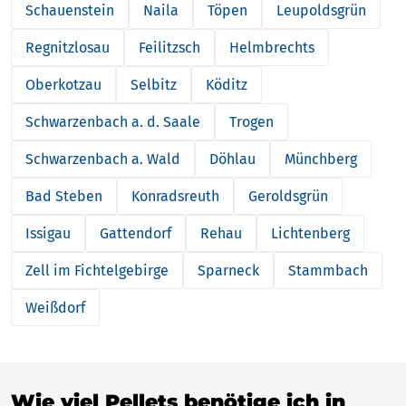
Schauenstein
Naila
Töpen
Leupoldsgrün
Regnitzlosau
Feilitzsch
Helmbrechts
Oberkotzau
Selbitz
Köditz
Schwarzenbach a. d. Saale
Trogen
Schwarzenbach a. Wald
Döhlau
Münchberg
Bad Steben
Konradsreuth
Geroldsgrün
Issigau
Gattendorf
Rehau
Lichtenberg
Zell im Fichtelgebirge
Sparneck
Stammbach
Weißdorf
Wie viel Pellets benötige ich in