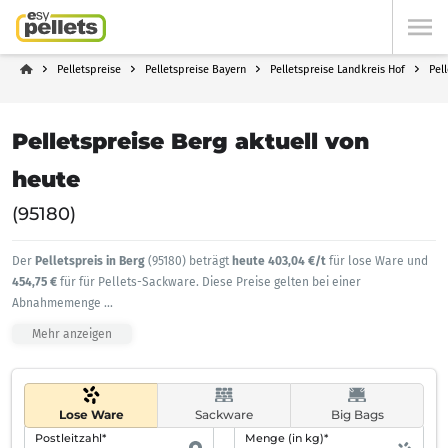
Pelletspreise
Pelletspreise Bayern
Pelletspreise Landkreis Hof
Pel
Pelletspreise Berg aktuell von
heute
(95180)
Der
Pelletspreis in Berg
(95180) beträgt
heute 403,04 €/t
für lose Ware und
454,75 €
für für Pellets-Sackware. Diese Preise gelten bei einer
Abnahmemenge
...
Mehr anzeigen
Lose Ware
Sackware
Big Bags
Postleitzahl*
Menge (in kg)*