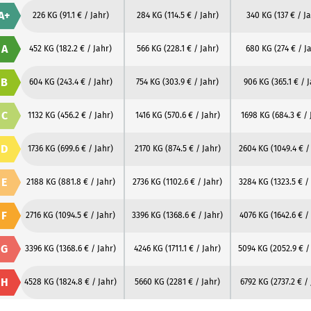
A+
226 KG
(91.1 € / Jahr)
284 KG
(114.5 € / Jahr)
340 KG
(137 € / J
A
452 KG
(182.2 € / Jahr)
566 KG
(228.1 € / Jahr)
680 KG
(274 € / J
B
604 KG
(243.4 € / Jahr)
754 KG
(303.9 € / Jahr)
906 KG
(365.1 € / 
C
1132 KG
(456.2 € / Jahr)
1416 KG
(570.6 € / Jahr)
1698 KG
(684.3 € / 
D
1736 KG
(699.6 € / Jahr)
2170 KG
(874.5 € / Jahr)
2604 KG
(1049.4 € /
E
2188 KG
(881.8 € / Jahr)
2736 KG
(1102.6 € / Jahr)
3284 KG
(1323.5 € /
F
2716 KG
(1094.5 € / Jahr)
3396 KG
(1368.6 € / Jahr)
4076 KG
(1642.6 € /
G
3396 KG
(1368.6 € / Jahr)
4246 KG
(1711.1 € / Jahr)
5094 KG
(2052.9 € /
H
4528 KG
(1824.8 € / Jahr)
5660 KG
(2281 € / Jahr)
6792 KG
(2737.2 € /