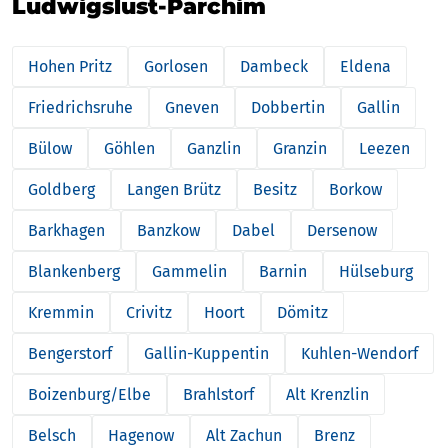
Ludwigslust-Parchim
Hohen Pritz
Gorlosen
Dambeck
Eldena
Friedrichsruhe
Gneven
Dobbertin
Gallin
Bülow
Göhlen
Ganzlin
Granzin
Leezen
Goldberg
Langen Brütz
Besitz
Borkow
Barkhagen
Banzkow
Dabel
Dersenow
Blankenberg
Gammelin
Barnin
Hülseburg
Kremmin
Crivitz
Hoort
Dömitz
Bengerstorf
Gallin-Kuppentin
Kuhlen-Wendorf
Boizenburg/Elbe
Brahlstorf
Alt Krenzlin
Belsch
Hagenow
Alt Zachun
Brenz