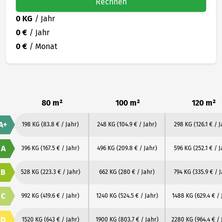
Rechnen
0 KG
/ Jahr
0 €
/ Jahr
0 €
/ Monat
80 m²
100 m²
120 m²
A+
198 KG
(83.8 € / Jahr)
248 KG
(104.9 € / Jahr)
298 KG
(126.1 € / 
A
396 KG
(167.5 € / Jahr)
496 KG
(209.8 € / Jahr)
596 KG
(252.1 € / 
B
528 KG
(223.3 € / Jahr)
662 KG
(280 € / Jahr)
794 KG
(335.9 € / 
C
992 KG
(419.6 € / Jahr)
1240 KG
(524.5 € / Jahr)
1488 KG
(629.4 € / 
D
1520 KG
(643 € / Jahr)
1900 KG
(803.7 € / Jahr)
2280 KG
(964.4 € / 