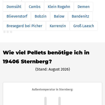
Domsühl
Cambs
Klein Rogahn
Demen
Blievenstorf
Bobzin
Balow
Bandenitz
Bresegard bei Picher
Karrenzin
Groß Laasch
Wie viel Pellets benötige ich in
19406 Sternberg?
(Stand: August 2026)
Außentemperatur in Sternberg: