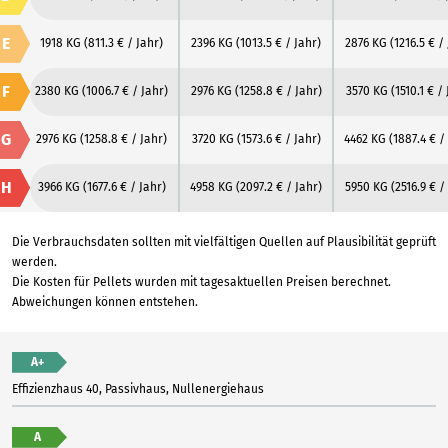
E
1918 KG
(811.3 € / Jahr)
2396 KG
(1013.5 € / Jahr)
2876 KG
(1216.5 € /
F
2380 KG
(1006.7 € / Jahr)
2976 KG
(1258.8 € / Jahr)
3570 KG
(1510.1 € /
G
2976 KG
(1258.8 € / Jahr)
3720 KG
(1573.6 € / Jahr)
4462 KG
(1887.4 € /
H
3966 KG
(1677.6 € / Jahr)
4958 KG
(2097.2 € / Jahr)
5950 KG
(2516.9 € /
Die Verbrauchsdaten sollten mit vielfältigen Quellen auf Plausibilität geprüft
werden.
Die Kosten für Pellets wurden mit tagesaktuellen Preisen berechnet.
Abweichungen können entstehen.
A+
Effizienzhaus 40, Passivhaus, Nullenergiehaus
A