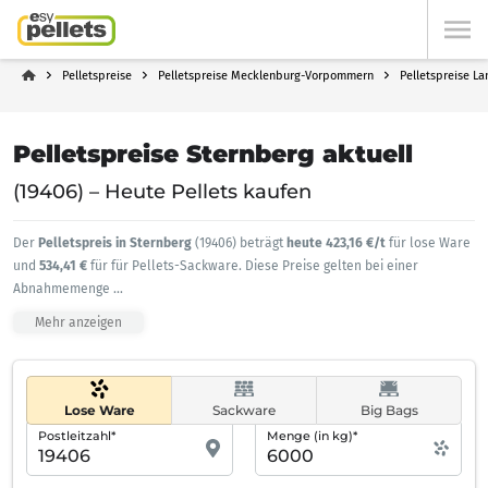
Pelletspreise
Pelletspreise Mecklenburg-Vorpommern
Pelletspreise L
Pelletspreise Sternberg aktuell
(19406) – Heute Pellets kaufen
Der
Pelletspreis in Sternberg
(19406) beträgt
heute 423,16 €/t
für lose Ware
und
534,41 €
für für Pellets-Sackware. Diese Preise gelten bei einer
Abnahmemenge
...
Mehr anzeigen
Lose Ware
Sackware
Big Bags
Postleitzahl*
Menge (in kg)*