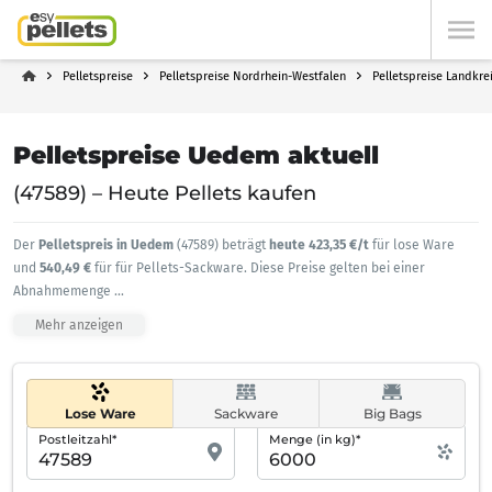
Pelletspreise
Pelletspreise Nordrhein-Westfalen
Pelletspreise Landkre
Pelletspreise Uedem aktuell
(47589) – Heute Pellets kaufen
Der
Pelletspreis in Uedem
(47589) beträgt
heute 423,35 €/t
für lose Ware
und
540,49 €
für für Pellets-Sackware. Diese Preise gelten bei einer
Abnahmemenge
...
Mehr anzeigen
Lose Ware
Sackware
Big Bags
Postleitzahl*
Menge (in kg)*