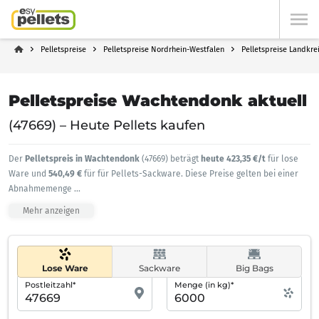
Pelletspreise
Pelletspreise Nordrhein-Westfalen
Pelletspreise Landkre
Pelletspreise Wachtendonk aktuell
(47669) – Heute Pellets kaufen
Der
Pelletspreis in Wachtendonk
(47669) beträgt
heute 423,35 €/t
für lose
Ware und
540,49 €
für für Pellets-Sackware. Diese Preise gelten bei einer
Abnahmemenge
...
Mehr anzeigen
Lose Ware
Sackware
Big Bags
Postleitzahl*
Menge (in kg)*