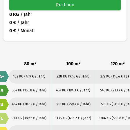
Rechnen
0 KG
/ Jahr
0 €
/ Jahr
0 €
/ Monat
80 m²
100 m²
120 m²
A+
182 KG
(77.9 € / Jahr)
228 KG
(97.6 € / Jahr)
272 KG
(116.4 € / Ja
A
364 KG
(155.8 € / Jahr)
454 KG
(194.3 € / Jahr)
546 KG
(233.7 € / J
B
484 KG
(207.2 € / Jahr)
606 KG
(259.4 € / Jahr)
728 KG
(311.6 € / Ja
C
910 KG
(389.5 € / Jahr)
1136 KG
(486.2 € / Jahr)
1364 KG
(583.8 € / J