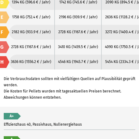
D
1394 KG
(596.6 € / Jahr)
1742 KG
(745.6 € / Jahr)
2090 KG
(894.5 € / J
E
1758 KG
(752.4 € / Jahr)
2196 KG
(939.9 € / Jahr)
2636 KG
(1128.2 € / 
F
2182 KG
(933.9 € / Jahr)
2728 KG
(1167.6 € / Jahr)
3272 KG
(1400.4 € / 
G
2728 KG
(1167.6 € / Jahr)
3410 KG
(1459.5 € / Jahr)
4090 KG
(1750.5 € / 
H
3636 KG
(1556.2 € / Jahr)
4546 KG
(1945.7 € / Jahr)
5454 KG
(2334.3 € / 
Die Verbrauchsdaten sollten mit vielfältigen Quellen auf Plausibilität geprüft
werden.
Die Kosten für Pellets wurden mit tagesaktuellen Preisen berechnet.
Abweichungen können entstehen.
A+
Effizienzhaus 40, Passivhaus, Nullenergiehaus