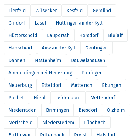
Lierfeld
Wilsecker
Kesfeld
Gemünd
Gindorf
Lasel
Hüttingen an der Kyll
Hütterscheid
Lauperath
Hersdorf
Bleialf
Habscheid
Auw an der Kyll
Gentingen
Dahnen
Nattenheim
Dauwelshausen
Ammeldingen bei Neuerburg
Fleringen
Neuerburg
Etteldorf
Metterich
Eßlingen
Buchet
Niehl
Leidenborn
Mettendorf
Niederraden
Brimingen
Biesdorf
Olzheim
Merlscheid
Niederstedem
Lünebach
Birtlingen
Pittenbach
Preist
Halsdorf