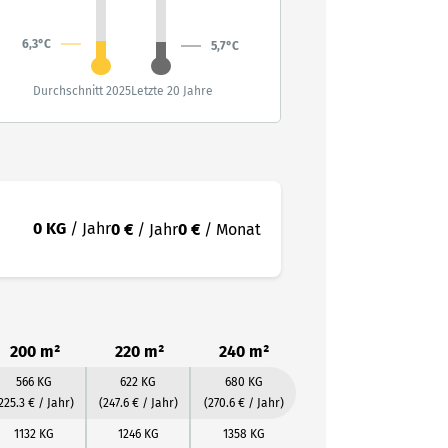
6,3°C
5,7°C
Durchschnitt 2025
Letzte 20 Jahre
0 KG
/ Jahr
0 €
/ Jahr
0 €
/ Monat
200 m²
220 m²
240 m²
566 KG
622 KG
680 KG
225.3 € / Jahr)
(247.6 € / Jahr)
(270.6 € / Jahr)
1132 KG
1246 KG
1358 KG