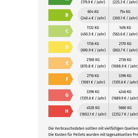
(179.9 € / Jahr)
(225.3 € / Jahr)
604 KG
754 KG
B
(240.4 € / Jahr)
(300.1 € / Jahr)
1132 KG
1416 KG
C
(450.5 € / Jahr)
(563.6 € / Jahr)
1736 KG
2170 KG
D
(690.9 € / Jahr)
(863.7 € / Jahr)
2188 KG
2736 KG
E
(870.8 € / Jahr)
(1088.9 € / Jahr
2716 KG
3396 KG
F
(1081 € / Jahr)
(1351.6 € / Jahr)
3396 KG
4246 KG
G
(1351.6 € / Jahr)
(1689.9 € / Jahr
4528 KG
5660 KG
H
(1802.1 € / Jahr)
(2252.7 € / Jahr
Die Verbrauchsdaten sollten mit vielfältigen Quellen 
Die Kosten für Pellets wurden mit tagesaktuellen P