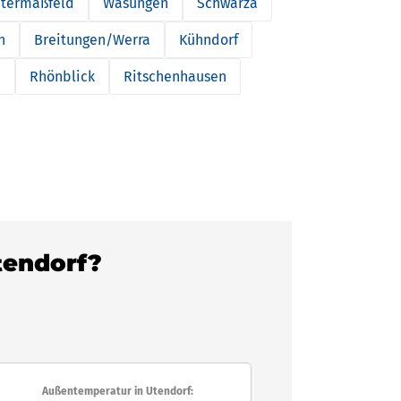
termaßfeld
Wasungen
Schwarza
n
Breitungen/Werra
Kühndorf
n
Rhönblick
Ritschenhausen
Utendorf?
Außentemperatur in Utendorf: