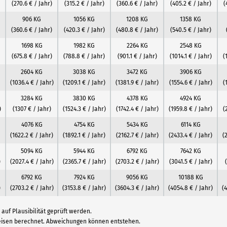
(270.6 € / Jahr)
(315.2 € / Jahr)
(360.6 € / Jahr)
(405.2 € / Jahr)
(
906 KG
1056 KG
1208 KG
1358 KG
(360.6 € / Jahr)
(420.3 € / Jahr)
(480.8 € / Jahr)
(540.5 € / Jahr)
1698 KG
1982 KG
2264 KG
2548 KG
(675.8 € / Jahr)
(788.8 € / Jahr)
(901.1 € / Jahr)
(1014.1 € / Jahr)
(
2604 KG
3038 KG
3472 KG
3906 KG
(1036.4 € / Jahr)
(1209.1 € / Jahr)
(1381.9 € / Jahr)
(1554.6 € / Jahr)
(
3284 KG
3830 KG
4378 KG
4924 KG
)
(1307 € / Jahr)
(1524.3 € / Jahr)
(1742.4 € / Jahr)
(1959.8 € / Jahr)
(
4076 KG
4754 KG
5434 KG
6114 KG
(1622.2 € / Jahr)
(1892.1 € / Jahr)
(2162.7 € / Jahr)
(2433.4 € / Jahr)
(
5094 KG
5944 KG
6792 KG
7642 KG
)
(2027.4 € / Jahr)
(2365.7 € / Jahr)
(2703.2 € / Jahr)
(3041.5 € / Jahr)
6792 KG
7924 KG
9056 KG
10188 KG
)
(2703.2 € / Jahr)
(3153.8 € / Jahr)
(3604.3 € / Jahr)
(4054.8 € / Jahr)
(
auf Plausibilität geprüft werden.
reisen berechnet. Abweichungen können entstehen.