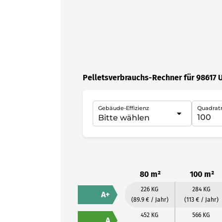
Pelletsverbrauchs-Rechner für 98617 
Gebäude-Effizienz
Quadrat
80 m²
100 m²
226 KG
284 KG
A+
(89.9 € / Jahr)
(113 € / Jahr)
452 KG
566 KG
A