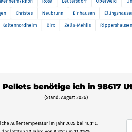
nkenheim/Rhön
Rosa
Leutersdorf
Oberweid
Un
gen
Christes
Neubrunn
Einhausen
Ellingshause
Kaltennordheim
Birx
Zella-Mehlis
Rippershause
 Pellets benötige ich in 98617 
(Stand: August 2026)
liche Außentemperatur im Jahr 2025 bei 10,1°C.
 der letzten 20 Jahre von 8,3°C um 21,0%%.