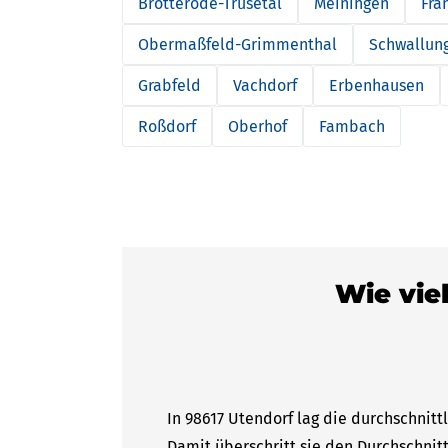
Brotterode-Trusetal
Meiningen
Fra
Obermaßfeld-Grimmenthal
Schwallun
Grabfeld
Vachdorf
Erbenhausen
Roßdorf
Oberhof
Fambach
Wie viel
In 98617 Utendorf lag die durchschnitt
Damit überschritt sie den Durchschnitt