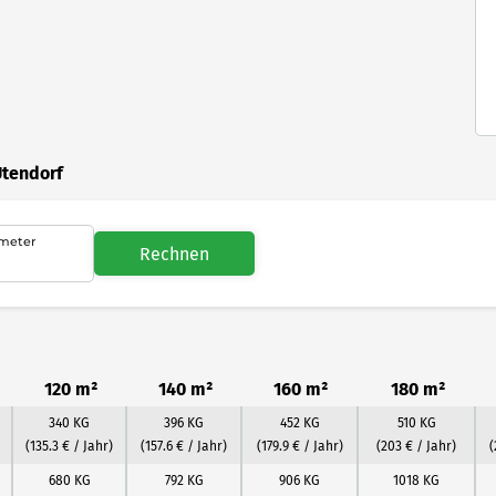
Utendorf
meter
Rechnen
120 m²
140 m²
160 m²
180 m²
340 KG
396 KG
452 KG
510 KG
(135.3 € / Jahr)
(157.6 € / Jahr)
(179.9 € / Jahr)
(203 € / Jahr)
(
680 KG
792 KG
906 KG
1018 KG