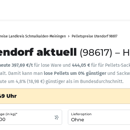
preise Landkreis Schmalkalden-Meiningen
Pelletspreise Utendorf 98617
endorf aktuell
(98617) – 
heute 397,69 €/t
für lose Ware und
444,05 €
für für Pellets-Sa
halt. Damit kann man
lose Pellets um 0% günstiger
und Sack
eute um 4,8% (18,98 €) günstiger als im Bundesdurchschnitt.
49 Uhr
e (in kg)*
Lieferoption