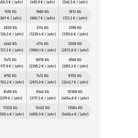
450.5 € / Jahr)
(495.9 € / Jahr)
(540.5 € / Jahr)
1510 KG
1660 KG
1812 KG
(601 € / Jahr)
(660.7 € / Jahr)
(721.2 € / Jahr)
2830 KG
3114 KG
3396 KG
1126.3 € / Jahr)
(1239.4 € / Jahr)
(1351.6 € / Jahr)
4340 KG
4774 KG
5208 KG
1727.3 € / Jahr)
(1900.1 € / Jahr)
(2072.8 € / Jahr)
5472 KG
6018 KG
6566 KG
2177.9 € / Jahr)
(2395.2 € / Jahr)
(2613.3 € / Jahr)
6792 KG
7472 KG
8150 KG
2703.2 € / Jahr)
(2973.9 € / Jahr)
(3243.7 € / Jahr)
8490 KG
9340 KG
10188 KG
(3379 € / Jahr)
(3717.3 € / Jahr)
(4054.8 € / Jahr)
11320 KG
12452 KG
13584 KG
4505.4 € / Jahr)
(4955.9 € / Jahr)
(5406.4 € / Jahr)