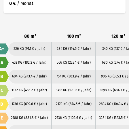
0 €
/ Monat
80 m²
100 m²
120 m²
A+
226 KG
(91.1 € / Jahr)
284 KG
(114.5 € / Jahr)
340 KG
(137 € / J
A
452 KG
(182.2 € / Jahr)
566 KG
(228.1 € / Jahr)
680 KG
(274 € / J
B
604 KG
(243.4 € / Jahr)
754 KG
(303.9 € / Jahr)
906 KG
(365.1 € / 
C
1132 KG
(456.2 € / Jahr)
1416 KG
(570.6 € / Jahr)
1698 KG
(684.3 € / 
D
1736 KG
(699.6 € / Jahr)
2170 KG
(874.5 € / Jahr)
2604 KG
(1049.4 € /
E
2188 KG
(881.8 € / Jahr)
2736 KG
(1102.6 € / Jahr)
3284 KG
(1323.5 € /