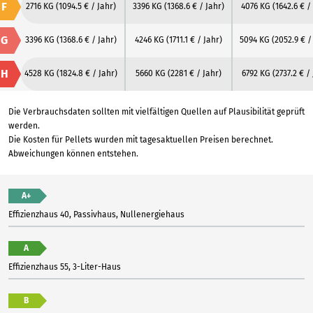
F
2716 KG
(1094.5 € / Jahr)
3396 KG
(1368.6 € / Jahr)
4076 KG
(1642.6 € /
G
3396 KG
(1368.6 € / Jahr)
4246 KG
(1711.1 € / Jahr)
5094 KG
(2052.9 € /
H
4528 KG
(1824.8 € / Jahr)
5660 KG
(2281 € / Jahr)
6792 KG
(2737.2 € /
Die Verbrauchsdaten sollten mit vielfältigen Quellen auf Plausibilität geprüft
werden.
Die Kosten für Pellets wurden mit tagesaktuellen Preisen berechnet.
Abweichungen können entstehen.
A+
Effizienzhaus 40, Passivhaus, Nullenergiehaus
A
Effizienzhaus 55, 3-Liter-Haus
B