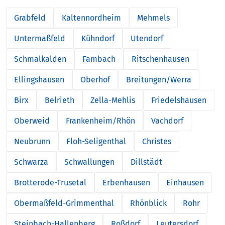
Grabfeld
Kaltennordheim
Mehmels
Untermaßfeld
Kühndorf
Utendorf
Schmalkalden
Fambach
Ritschenhausen
Ellingshausen
Oberhof
Breitungen/Werra
Birx
Belrieth
Zella-Mehlis
Friedelshausen
Oberweid
Frankenheim/Rhön
Vachdorf
Neubrunn
Floh-Seligenthal
Christes
Schwarza
Schwallungen
Dillstädt
Brotterode-Trusetal
Erbenhausen
Einhausen
Obermaßfeld-Grimmenthal
Rhönblick
Rohr
Steinbach-Hallenberg
Roßdorf
Leutersdorf