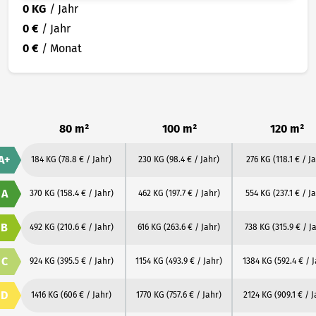
0 KG
/ Jahr
0 €
/ Jahr
0 €
/ Monat
80 m²
100 m²
120 m²
A+
184 KG
(78.8 € / Jahr)
230 KG
(98.4 € / Jahr)
276 KG
(118.1 € / J
A
370 KG
(158.4 € / Jahr)
462 KG
(197.7 € / Jahr)
554 KG
(237.1 € / J
B
492 KG
(210.6 € / Jahr)
616 KG
(263.6 € / Jahr)
738 KG
(315.9 € / J
C
924 KG
(395.5 € / Jahr)
1154 KG
(493.9 € / Jahr)
1384 KG
(592.4 € / 
D
1416 KG
(606 € / Jahr)
1770 KG
(757.6 € / Jahr)
2124 KG
(909.1 € / J