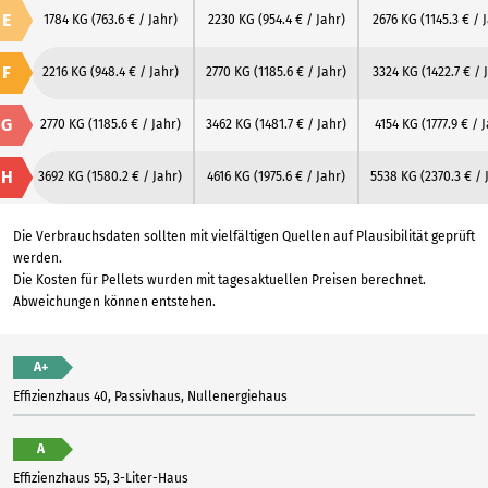
E
1784 KG
(763.6 € / Jahr)
2230 KG
(954.4 € / Jahr)
2676 KG
(1145.3 € / 
F
2216 KG
(948.4 € / Jahr)
2770 KG
(1185.6 € / Jahr)
3324 KG
(1422.7 € / 
G
2770 KG
(1185.6 € / Jahr)
3462 KG
(1481.7 € / Jahr)
4154 KG
(1777.9 € / 
H
3692 KG
(1580.2 € / Jahr)
4616 KG
(1975.6 € / Jahr)
5538 KG
(2370.3 € / 
Die Verbrauchsdaten sollten mit vielfältigen Quellen auf Plausibilität geprüft
werden.
Die Kosten für Pellets wurden mit tagesaktuellen Preisen berechnet.
Abweichungen können entstehen.
A+
Effizienzhaus 40, Passivhaus, Nullenergiehaus
A
Effizienzhaus 55, 3-Liter-Haus