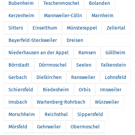
Bubenheim
Teschenmoschel
Bolanden
Kerzenheim
Mannweiler-Cölln
Marnheim
Sitters
Einselthum
Münsterappel
Zellertal
Bayerfeld-Steckweiler
Dreisen
Niederhausen an der Appel
Ramsen
Göllheim
Börrstadt
Dörrmoschel
Seelen
Falkenstein
Gerbach
Dielkirchen
Ransweiler
Lohnsfeld
Schiersfeld
Biedesheim
Orbis
Imsweiler
Imsbach
Wartenberg-Rohrbach
Würzweiler
Morschheim
Reichsthal
Sippersfeld
Mörsfeld
Gehrweiler
Obermoschel