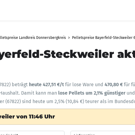
lletspreise Landkreis Donnersbergkreis
Pelletspreise Bayerfeld-Steckweiler 
yerfeld-Steckweiler ak
7822) beträgt
heute 427,51 €/t
für lose Ware und
470,80 €
für f
n Haushalt. Damit kann man
lose Pellets um 2,1% günstiger
und
er (67822) sind heute um 2,5% (10,84 €) teurer als im Bundesd
eiler von 11:46 Uhr