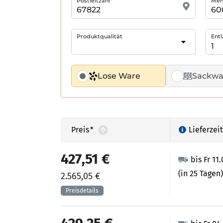
Postleitzahl*
Meng
Produktqualität
Entl
Lose Ware
Sackwa
Preis
*
Lieferzeit
427,51 €
bis Fr 11
(in 25 Tagen)
2.565,05 €