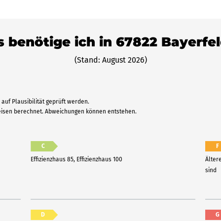
ts benötige ich in 67822 Bayerfe
(Stand: August 2026)
auf Plausibilität geprüft werden.
reisen berechnet. Abweichungen können entstehen.
C
F
Effizienzhaus 85, Effizienzhaus 100
Älter
sind
D
G