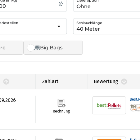
e (in kg)*
Lieferoption
adestellen
Schlauchlänge
re
Big Bags
Zahlart
Bewertung
.09.2026
Best:P
Rechnung
Eckha