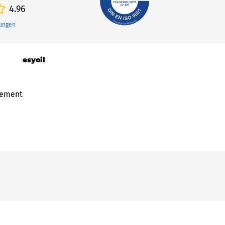
4.96
tungen
esyoil
gement