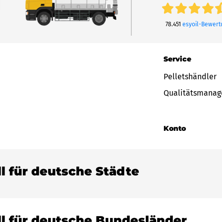
78.451
esyoil-Bewer
Service
Pelletshändler
Qualitätsmana
Konto
ll für deutsche Städte
ll für deutsche Bundesländer