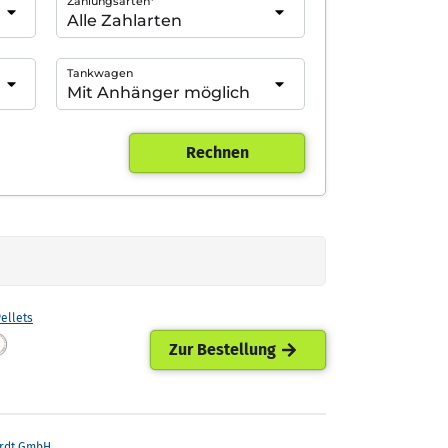
Zahlungsarten*
Tankwagen
Rechnen
ellets
Zur Bestellung
rdt GmbH