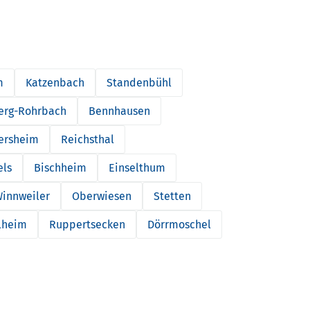
m
Katzenbach
Standenbühl
erg-Rohrbach
Bennhausen
tersheim
Reichsthal
els
Bischheim
Einselthum
innweiler
Oberwiesen
Stetten
lheim
Ruppertsecken
Dörrmoschel