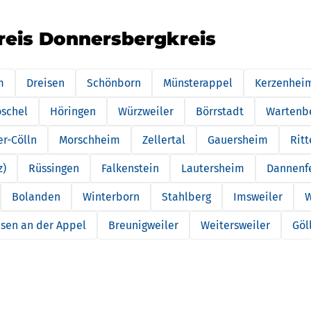
reis Donnersbergkreis
m
Dreisen
Schönborn
Münsterappel
Kerzenhei
schel
Höringen
Würzweiler
Börrstadt
Wartenb
r-Cölln
Morschheim
Zellertal
Gauersheim
Rit
z)
Rüssingen
Falkenstein
Lautersheim
Dannenf
Bolanden
Winterborn
Stahlberg
Imsweiler
W
sen an der Appel
Breunigweiler
Weitersweiler
Göl