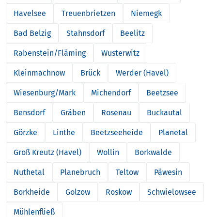
Havelsee
Treuenbrietzen
Niemegk
Bad Belzig
Stahnsdorf
Beelitz
Rabenstein/Fläming
Wusterwitz
Kleinmachnow
Brück
Werder (Havel)
Wiesenburg/Mark
Michendorf
Beetzsee
Bensdorf
Gräben
Rosenau
Buckautal
Görzke
Linthe
Beetzseeheide
Planetal
Groß Kreutz (Havel)
Wollin
Borkwalde
Nuthetal
Planebruch
Teltow
Päwesin
Borkheide
Golzow
Roskow
Schwielowsee
Mühlenfließ