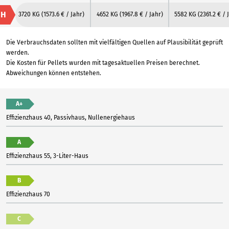
H
3720 KG
(1573.6 € / Jahr)
4652 KG
(1967.8 € / Jahr)
5582 KG
(2361.2 € / 
Die Verbrauchsdaten sollten mit vielfältigen Quellen auf Plausibilität geprüft
werden.
Die Kosten für Pellets wurden mit tagesaktuellen Preisen berechnet.
Abweichungen können entstehen.
A+
Effizienzhaus 40, Passivhaus, Nullenergiehaus
A
Effizienzhaus 55, 3-Liter-Haus
B
Effizienzhaus 70
C