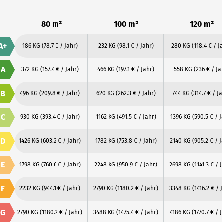
80 m²
100 m²
120 m²
A+
186 KG
(78.7 € / Jahr)
232 KG
(98.1 € / Jahr)
280 KG
(118.4 € / J
A
372 KG
(157.4 € / Jahr)
466 KG
(197.1 € / Jahr)
558 KG
(236 € / Ja
B
496 KG
(209.8 € / Jahr)
620 KG
(262.3 € / Jahr)
744 KG
(314.7 € / J
C
930 KG
(393.4 € / Jahr)
1162 KG
(491.5 € / Jahr)
1396 KG
(590.5 € / 
D
1426 KG
(603.2 € / Jahr)
1782 KG
(753.8 € / Jahr)
2140 KG
(905.2 € / 
E
1798 KG
(760.6 € / Jahr)
2248 KG
(950.9 € / Jahr)
2698 KG
(1141.3 € / 
F
2232 KG
(944.1 € / Jahr)
2790 KG
(1180.2 € / Jahr)
3348 KG
(1416.2 € / 
G
2790 KG
(1180.2 € / Jahr)
3488 KG
(1475.4 € / Jahr)
4186 KG
(1770.7 € / 