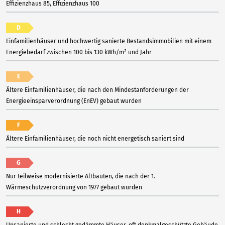
Effizienzhaus 85, Effizienzhaus 100
D
Einfamilienhäuser und hochwertig sanierte Bestandsimmobilien mit einem
Energiebedarf zwischen 100 bis 130 kWh/m² und Jahr
E
Ältere Einfamilienhäuser, die nach den Mindestanforderungen der
Energieeinsparverordnung (EnEV) gebaut wurden
F
Ältere Einfamilienhäuser, die noch nicht energetisch saniert sind
G
Nur teilweise modernisierte Altbauten, die nach der 1.
Wärmeschutzverordnung von 1977 gebaut wurden
H
Unsanierte und schlecht gedämmte Häuser, oft denkmalgeschützte Gebäude