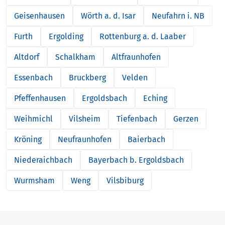
Geisenhausen
Wörth a. d. Isar
Neufahrn i. NB
Furth
Ergolding
Rottenburg a. d. Laaber
Altdorf
Schalkham
Altfraunhofen
Essenbach
Bruckberg
Velden
Pfeffenhausen
Ergoldsbach
Eching
Weihmichl
Vilsheim
Tiefenbach
Gerzen
Kröning
Neufraunhofen
Baierbach
Niederaichbach
Bayerbach b. Ergoldsbach
Wurmsham
Weng
Vilsbiburg