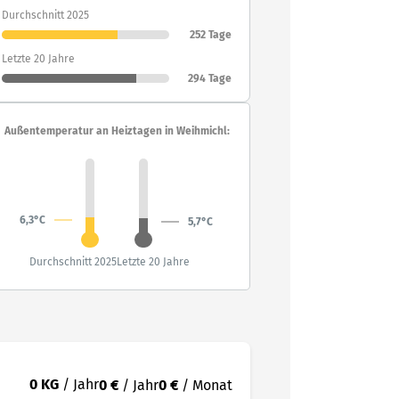
Durchschnitt 2025
252 Tage
Letzte 20 Jahre
294 Tage
Außentemperatur an Heiztagen in Weihmichl:
6,3°C
5,7°C
Durchschnitt 2025
Letzte 20 Jahre
0 KG
/ Jahr
0 €
/ Jahr
0 €
/ Monat