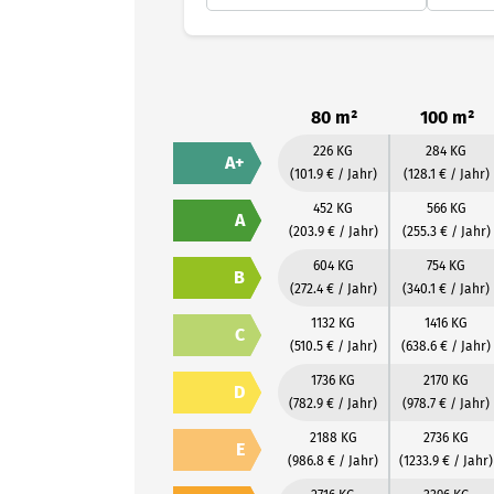
80 m²
100 m²
226 KG
284 KG
A+
(101.9 € / Jahr)
(128.1 € / Jahr)
452 KG
566 KG
A
(203.9 € / Jahr)
(255.3 € / Jahr)
604 KG
754 KG
B
(272.4 € / Jahr)
(340.1 € / Jahr)
1132 KG
1416 KG
C
(510.5 € / Jahr)
(638.6 € / Jahr)
1736 KG
2170 KG
D
(782.9 € / Jahr)
(978.7 € / Jahr)
2188 KG
2736 KG
E
(986.8 € / Jahr)
(1233.9 € / Jahr)