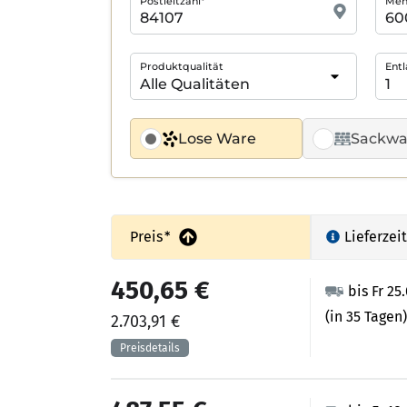
Postleitzahl*
Meng
Produktqualität
Entl
Lose Ware
Sackwa
Preis
*
Lieferzeit
450,65 €
bis Fr 25
(in 35 Tagen)
2.703,91 €