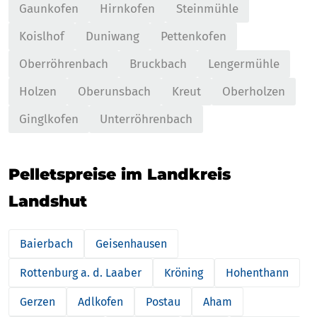
Gaunkofen
Hirnkofen
Steinmühle
Koislhof
Duniwang
Pettenkofen
Oberröhrenbach
Bruckbach
Lengermühle
Holzen
Oberunsbach
Kreut
Oberholzen
Ginglkofen
Unterröhrenbach
Pelletspreise im Landkreis
Landshut
Baierbach
Geisenhausen
Rottenburg a. d. Laaber
Kröning
Hohenthann
Gerzen
Adlkofen
Postau
Aham