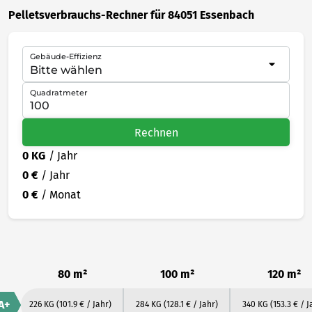
Pelletsverbrauchs-Rechner für 84051 Essenbach
Gebäude-Effizienz
Quadratmeter
Rechnen
0 KG
/ Jahr
0 €
/ Jahr
0 €
/ Monat
80 m²
100 m²
120 m²
A+
226 KG
(101.9 € / Jahr)
284 KG
(128.1 € / Jahr)
340 KG
(153.3 € / J