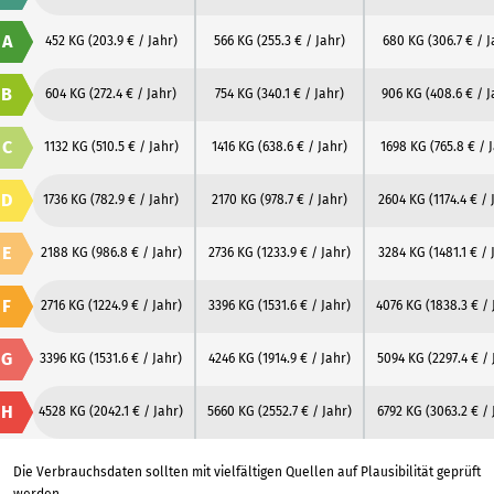
A
452 KG
(203.9 € / Jahr)
566 KG
(255.3 € / Jahr)
680 KG
(306.7 € / J
B
604 KG
(272.4 € / Jahr)
754 KG
(340.1 € / Jahr)
906 KG
(408.6 € / J
C
1132 KG
(510.5 € / Jahr)
1416 KG
(638.6 € / Jahr)
1698 KG
(765.8 € / 
D
1736 KG
(782.9 € / Jahr)
2170 KG
(978.7 € / Jahr)
2604 KG
(1174.4 € / 
E
2188 KG
(986.8 € / Jahr)
2736 KG
(1233.9 € / Jahr)
3284 KG
(1481.1 € / 
F
2716 KG
(1224.9 € / Jahr)
3396 KG
(1531.6 € / Jahr)
4076 KG
(1838.3 € / 
G
3396 KG
(1531.6 € / Jahr)
4246 KG
(1914.9 € / Jahr)
5094 KG
(2297.4 € / 
H
4528 KG
(2042.1 € / Jahr)
5660 KG
(2552.7 € / Jahr)
6792 KG
(3063.2 € / 
Die Verbrauchsdaten sollten mit vielfältigen Quellen auf Plausibilität geprüft