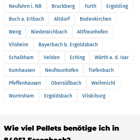
Neufahrn i. NB
Bruckberg
Furth
Ergolding
Buch a. Erlbach
Altdorf
Bodenkirchen
Weng
Niederaichbach
Altfraunhofen
Vilsheim
Bayerbach b. Ergoldsbach
Schalkham
Velden
Eching
Wörth a. d. Isar
Kumhausen
Neufraunhofen
Tiefenbach
Pfeffenhausen
Obersüßbach
Weihmichl
Wurmsham
Ergoldsbach
Vilsbiburg
Wie viel Pellets benötige ich in