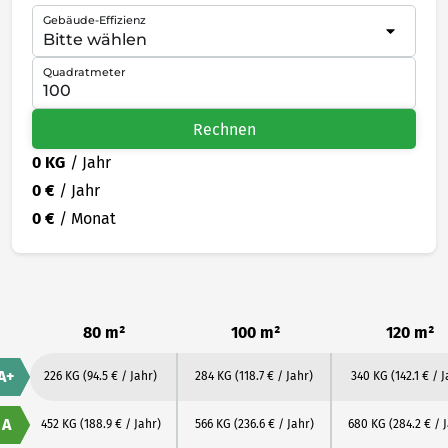
Gebäude-Effizienz
Quadratmeter
Rechnen
0 KG
/ Jahr
0 €
/ Jahr
0 €
/ Monat
80 m²
100 m²
120 m²
A+
226 KG
(94.5 € / Jahr)
284 KG
(118.7 € / Jahr)
340 KG
(142.1 € / 
A
452 KG
(188.9 € / Jahr)
566 KG
(236.6 € / Jahr)
680 KG
(284.2 € / 