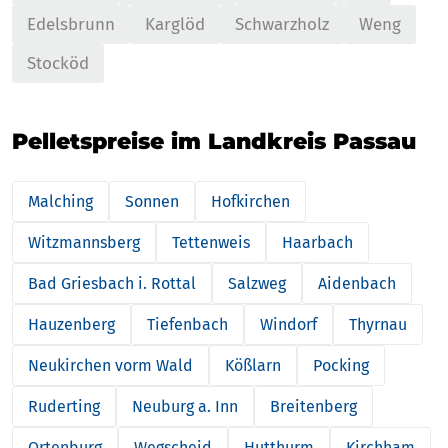
Edelsbrunn
Karglöd
Schwarzholz
Weng
Stocköd
Pelletspreise im Landkreis Passau
Malching
Sonnen
Hofkirchen
Witzmannsberg
Tettenweis
Haarbach
Bad Griesbach i. Rottal
Salzweg
Aidenbach
Hauzenberg
Tiefenbach
Windorf
Thyrnau
Neukirchen vorm Wald
Kößlarn
Pocking
Ruderting
Neuburg a. Inn
Breitenberg
Ortenburg
Wegscheid
Hutthurm
Kirchham