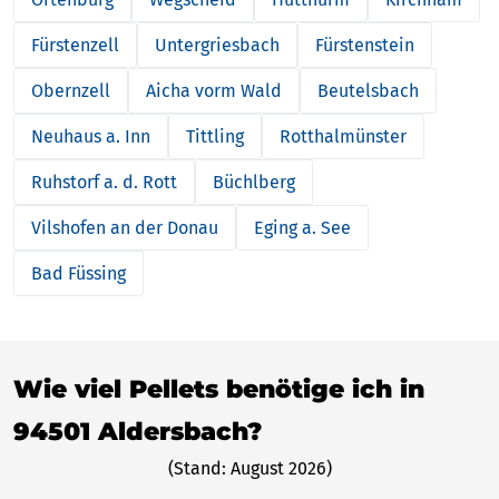
Fürstenzell
Untergriesbach
Fürstenstein
Obernzell
Aicha vorm Wald
Beutelsbach
Neuhaus a. Inn
Tittling
Rotthalmünster
Ruhstorf a. d. Rott
Büchlberg
Vilshofen an der Donau
Eging a. See
Bad Füssing
Wie viel Pellets benötige ich in
94501 Aldersbach?
(Stand: August 2026)