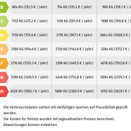
B
604 KG
(252.5 € / Jahr)
754 KG
(315.2 € / Jahr)
906 KG
(378.7 € / 
C
1132 KG
(473.2 € / Jahr)
1416 KG
(591.9 € / Jahr)
1698 KG
(709.8 € / 
D
1736 KG
(725.6 € / Jahr)
2170 KG
(907.1 € / Jahr)
2604 KG
(1088.5 € /
E
2188 KG
(914.6 € / Jahr)
2736 KG
(1143.6 € / Jahr)
3284 KG
(1372.7 € /
F
2716 KG
(1135.3 € / Jahr)
3396 KG
(1419.5 € / Jahr)
4076 KG
(1703.8 € /
G
3396 KG
(1419.5 € / Jahr)
4246 KG
(1774.8 € / Jahr)
5094 KG
(2129.3 € /
H
4528 KG
(1892.7 € / Jahr)
5660 KG
(2365.9 € / Jahr)
6792 KG
(2839.1 € /
Die Verbrauchsdaten sollten mit vielfältigen Quellen auf Plausibilität geprüft
werden.
Die Kosten für Pellets wurden mit tagesaktuellen Preisen berechnet.
Abweichungen können entstehen.