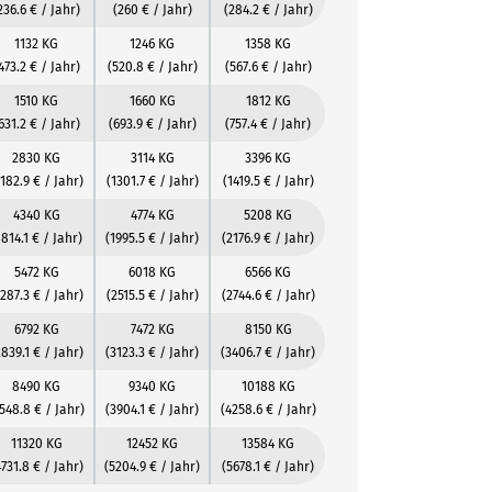
236.6 € / Jahr)
(260 € / Jahr)
(284.2 € / Jahr)
1132 KG
1246 KG
1358 KG
473.2 € / Jahr)
(520.8 € / Jahr)
(567.6 € / Jahr)
1510 KG
1660 KG
1812 KG
631.2 € / Jahr)
(693.9 € / Jahr)
(757.4 € / Jahr)
2830 KG
3114 KG
3396 KG
1182.9 € / Jahr)
(1301.7 € / Jahr)
(1419.5 € / Jahr)
4340 KG
4774 KG
5208 KG
1814.1 € / Jahr)
(1995.5 € / Jahr)
(2176.9 € / Jahr)
5472 KG
6018 KG
6566 KG
2287.3 € / Jahr)
(2515.5 € / Jahr)
(2744.6 € / Jahr)
6792 KG
7472 KG
8150 KG
2839.1 € / Jahr)
(3123.3 € / Jahr)
(3406.7 € / Jahr)
8490 KG
9340 KG
10188 KG
548.8 € / Jahr)
(3904.1 € / Jahr)
(4258.6 € / Jahr)
11320 KG
12452 KG
13584 KG
4731.8 € / Jahr)
(5204.9 € / Jahr)
(5678.1 € / Jahr)