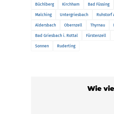
Büchlberg
Kirchham
Bad Füssing
Malching
Untergriesbach
Ruhstorf a
Aldersbach
Obernzell
Thyrnau
Bad Griesbach i. Rottal
Fürstenzell
Sonnen
Ruderting
Wie vie