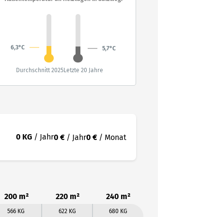
6,3°C
5,7°C
Durchschnitt 2025
Letzte 20 Jahre
0 KG
/ Jahr
0 €
/ Jahr
0 €
/ Monat
200 m²
220 m²
240 m²
566 KG
622 KG
680 KG