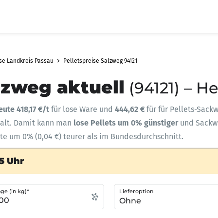
ise Landkreis Passau
Pelletspreise Salzweg 94121
lzweg aktuell
(94121) – H
eute 418,17 €/t
für lose Ware und
444,62 €
für für Pellets-Sack
halt. Damit kann man
lose Pellets um 0% günstiger
und Sack
ute um 0% (0,04 €) teurer als im Bundesdurchschnitt.
5 Uhr
e (in kg)*
Lieferoption