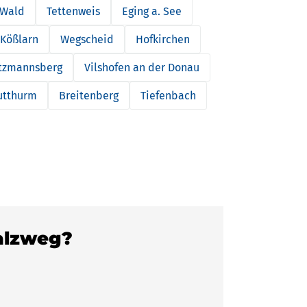
 Wald
Tettenweis
Eging a. See
Kößlarn
Wegscheid
Hofkirchen
tzmannsberg
Vilshofen an der Donau
utthurm
Breitenberg
Tiefenbach
Salzweg?