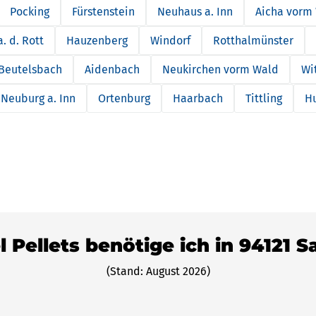
Pocking
Fürstenstein
Neuhaus a. Inn
Aicha vorm
. d. Rott
Hauzenberg
Windorf
Rotthalmünster
Beutelsbach
Aidenbach
Neukirchen vorm Wald
Wi
Neuburg a. Inn
Ortenburg
Haarbach
Tittling
H
l Pellets benötige ich in 94121 
(Stand: August 2026)