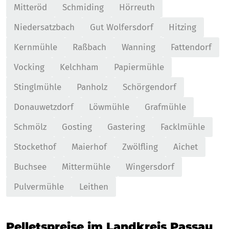
Mitteröd
Schmiding
Hörreuth
Niedersatzbach
Gut Wolfersdorf
Hitzing
Kernmühle
Raßbach
Wanning
Fattendorf
Vocking
Kelchham
Papiermühle
Stinglmühle
Panholz
Schörgendorf
Donauwetzdorf
Löwmühle
Grafmühle
Schmölz
Gosting
Gastering
Facklmühle
Stockethof
Maierhof
Zwölfling
Aichet
Buchsee
Mittermühle
Wingersdorf
Pulvermühle
Leithen
Pelletspreise im Landkreis Passau