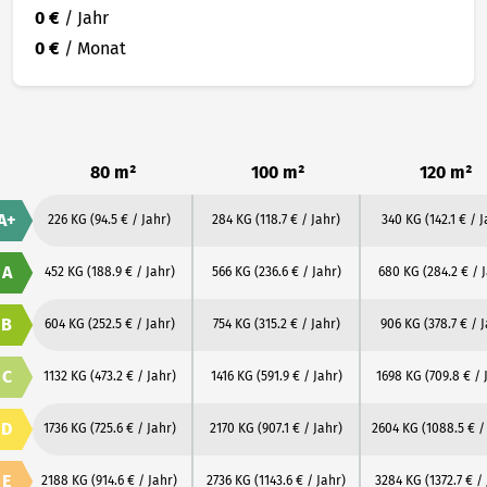
0 €
/ Jahr
0 €
/ Monat
80 m²
100 m²
120 m²
A+
226 KG
(94.5 € / Jahr)
284 KG
(118.7 € / Jahr)
340 KG
(142.1 € / 
A
452 KG
(188.9 € / Jahr)
566 KG
(236.6 € / Jahr)
680 KG
(284.2 € / 
B
604 KG
(252.5 € / Jahr)
754 KG
(315.2 € / Jahr)
906 KG
(378.7 € / 
C
1132 KG
(473.2 € / Jahr)
1416 KG
(591.9 € / Jahr)
1698 KG
(709.8 € / 
D
1736 KG
(725.6 € / Jahr)
2170 KG
(907.1 € / Jahr)
2604 KG
(1088.5 € /
E
2188 KG
(914.6 € / Jahr)
2736 KG
(1143.6 € / Jahr)
3284 KG
(1372.7 € /