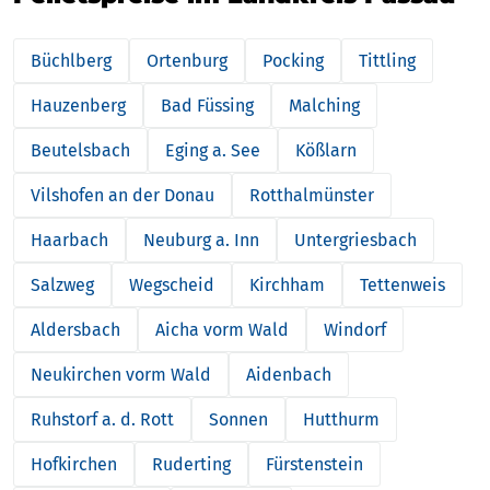
Büchlberg
Ortenburg
Pocking
Tittling
Hauzenberg
Bad Füssing
Malching
Beutelsbach
Eging a. See
Kößlarn
Vilshofen an der Donau
Rotthalmünster
Haarbach
Neuburg a. Inn
Untergriesbach
Salzweg
Wegscheid
Kirchham
Tettenweis
Aldersbach
Aicha vorm Wald
Windorf
Neukirchen vorm Wald
Aidenbach
Ruhstorf a. d. Rott
Sonnen
Hutthurm
Hofkirchen
Ruderting
Fürstenstein