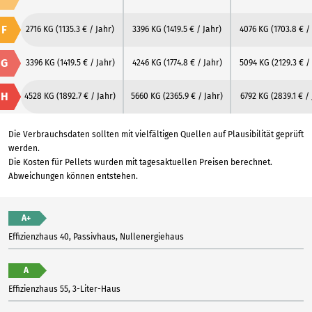
F
2716 KG
(1135.3 € / Jahr)
3396 KG
(1419.5 € / Jahr)
4076 KG
(1703.8 € /
G
3396 KG
(1419.5 € / Jahr)
4246 KG
(1774.8 € / Jahr)
5094 KG
(2129.3 € /
H
4528 KG
(1892.7 € / Jahr)
5660 KG
(2365.9 € / Jahr)
6792 KG
(2839.1 € /
Die Verbrauchsdaten sollten mit vielfältigen Quellen auf Plausibilität geprüft
werden.
Die Kosten für Pellets wurden mit tagesaktuellen Preisen berechnet.
Abweichungen können entstehen.
A+
Effizienzhaus 40, Passivhaus, Nullenergiehaus
A
Effizienzhaus 55, 3-Liter-Haus