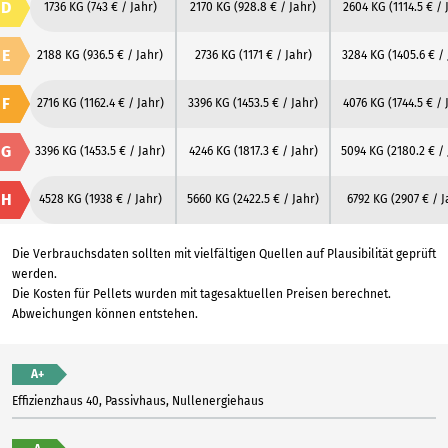
D
1736 KG
(743 € / Jahr)
2170 KG
(928.8 € / Jahr)
2604 KG
(1114.5 € / 
E
2188 KG
(936.5 € / Jahr)
2736 KG
(1171 € / Jahr)
3284 KG
(1405.6 € /
F
2716 KG
(1162.4 € / Jahr)
3396 KG
(1453.5 € / Jahr)
4076 KG
(1744.5 € / 
G
3396 KG
(1453.5 € / Jahr)
4246 KG
(1817.3 € / Jahr)
5094 KG
(2180.2 € /
H
4528 KG
(1938 € / Jahr)
5660 KG
(2422.5 € / Jahr)
6792 KG
(2907 € / J
Die Verbrauchsdaten sollten mit vielfältigen Quellen auf Plausibilität geprüft
werden.
Die Kosten für Pellets wurden mit tagesaktuellen Preisen berechnet.
Abweichungen können entstehen.
A+
Effizienzhaus 40, Passivhaus, Nullenergiehaus