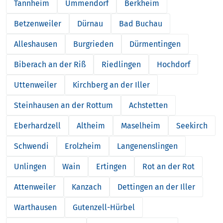
Tannheim
Ummendorf
Berkheim
Betzenweiler
Dürnau
Bad Buchau
Alleshausen
Burgrieden
Dürmentingen
Biberach an der Riß
Riedlingen
Hochdorf
Uttenweiler
Kirchberg an der Iller
Steinhausen an der Rottum
Achstetten
Eberhardzell
Altheim
Maselheim
Seekirch
Schwendi
Erolzheim
Langenenslingen
Unlingen
Wain
Ertingen
Rot an der Rot
Attenweiler
Kanzach
Dettingen an der Iller
Warthausen
Gutenzell-Hürbel