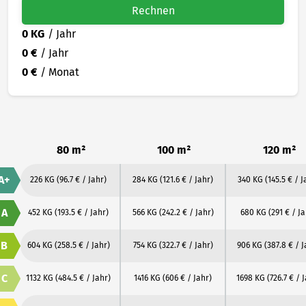
Rechnen
0 KG
/ Jahr
0 €
/ Jahr
0 €
/ Monat
80 m²
100 m²
120 m²
A+
226 KG
(96.7 € / Jahr)
284 KG
(121.6 € / Jahr)
340 KG
(145.5 € / J
A
452 KG
(193.5 € / Jahr)
566 KG
(242.2 € / Jahr)
680 KG
(291 € / Ja
B
604 KG
(258.5 € / Jahr)
754 KG
(322.7 € / Jahr)
906 KG
(387.8 € / J
C
1132 KG
(484.5 € / Jahr)
1416 KG
(606 € / Jahr)
1698 KG
(726.7 € / 