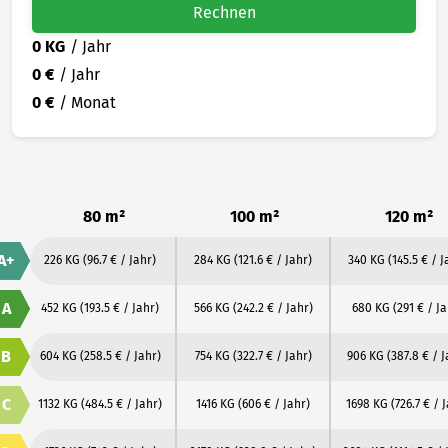
Rechnen
0 KG
/ Jahr
0 €
/ Jahr
0 €
/ Monat
80 m²
100 m²
120 m²
A+
226 KG
(96.7 € / Jahr)
284 KG
(121.6 € / Jahr)
340 KG
(145.5 € / J
A
452 KG
(193.5 € / Jahr)
566 KG
(242.2 € / Jahr)
680 KG
(291 € / Ja
B
604 KG
(258.5 € / Jahr)
754 KG
(322.7 € / Jahr)
906 KG
(387.8 € / J
C
1132 KG
(484.5 € / Jahr)
1416 KG
(606 € / Jahr)
1698 KG
(726.7 € / 