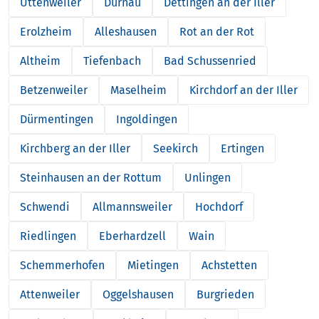
Uttenweiler
Dürnau
Dettingen an der Iller
Erolzheim
Alleshausen
Rot an der Rot
Altheim
Tiefenbach
Bad Schussenried
Betzenweiler
Maselheim
Kirchdorf an der Iller
Dürmentingen
Ingoldingen
Kirchberg an der Iller
Seekirch
Ertingen
Steinhausen an der Rottum
Unlingen
Schwendi
Allmannsweiler
Hochdorf
Riedlingen
Eberhardzell
Wain
Schemmerhofen
Mietingen
Achstetten
Attenweiler
Oggelshausen
Burgrieden