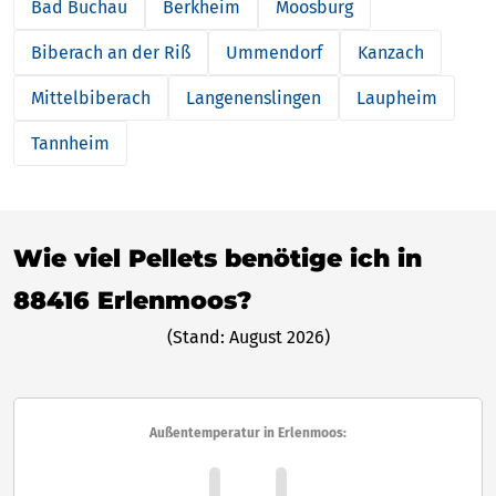
Bad Buchau
Berkheim
Moosburg
Biberach an der Riß
Ummendorf
Kanzach
Mittelbiberach
Langenenslingen
Laupheim
Tannheim
Wie viel Pellets benötige ich in
88416 Erlenmoos?
(Stand: August 2026)
Außentemperatur in Erlenmoos: