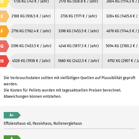
D
1736 KG
(743 € / Jahr)
2170 KG
(928.8 € / Jahr)
2604 KG
(1114.5 € / 
E
2188 KG
(936.5 € / Jahr)
2736 KG
(1171 € / Jahr)
3284 KG
(1405.6 € /
F
2716 KG
(1162.4 € / Jahr)
3396 KG
(1453.5 € / Jahr)
4076 KG
(1744.5 € / 
G
3396 KG
(1453.5 € / Jahr)
4246 KG
(1817.3 € / Jahr)
5094 KG
(2180.2 € /
H
4528 KG
(1938 € / Jahr)
5660 KG
(2422.5 € / Jahr)
6792 KG
(2907 € / J
Die Verbrauchsdaten sollten mit vielfältigen Quellen auf Plausibilität geprüft
werden.
Die Kosten für Pellets wurden mit tagesaktuellen Preisen berechnet.
Abweichungen können entstehen.
A+
Effizienzhaus 40, Passivhaus, Nullenergiehaus
A