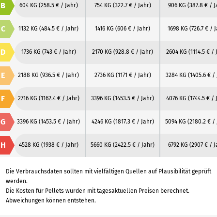
B
604 KG
(258.5 € / Jahr)
754 KG
(322.7 € / Jahr)
906 KG
(387.8 € / J
C
1132 KG
(484.5 € / Jahr)
1416 KG
(606 € / Jahr)
1698 KG
(726.7 € / 
D
1736 KG
(743 € / Jahr)
2170 KG
(928.8 € / Jahr)
2604 KG
(1114.5 € / 
E
2188 KG
(936.5 € / Jahr)
2736 KG
(1171 € / Jahr)
3284 KG
(1405.6 € /
F
2716 KG
(1162.4 € / Jahr)
3396 KG
(1453.5 € / Jahr)
4076 KG
(1744.5 € / 
G
3396 KG
(1453.5 € / Jahr)
4246 KG
(1817.3 € / Jahr)
5094 KG
(2180.2 € /
H
4528 KG
(1938 € / Jahr)
5660 KG
(2422.5 € / Jahr)
6792 KG
(2907 € / J
Die Verbrauchsdaten sollten mit vielfältigen Quellen auf Plausibilität geprüft
werden.
Die Kosten für Pellets wurden mit tagesaktuellen Preisen berechnet.
Abweichungen können entstehen.