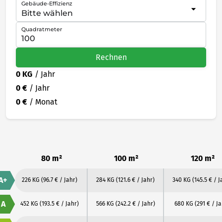
Gebäude-Effizienz
Quadratmeter
Rechnen
0 KG
/ Jahr
0 €
/ Jahr
0 €
/ Monat
80 m²
100 m²
120 m²
A+
226 KG
(96.7 € / Jahr)
284 KG
(121.6 € / Jahr)
340 KG
(145.5 € / J
A
452 KG
(193.5 € / Jahr)
566 KG
(242.2 € / Jahr)
680 KG
(291 € / Ja