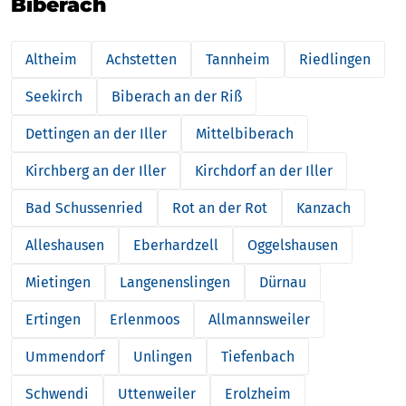
Biberach
Altheim
Achstetten
Tannheim
Riedlingen
Seekirch
Biberach an der Riß
Dettingen an der Iller
Mittelbiberach
Kirchberg an der Iller
Kirchdorf an der Iller
Bad Schussenried
Rot an der Rot
Kanzach
Alleshausen
Eberhardzell
Oggelshausen
Mietingen
Langenenslingen
Dürnau
Ertingen
Erlenmoos
Allmannsweiler
Ummendorf
Unlingen
Tiefenbach
Schwendi
Uttenweiler
Erolzheim