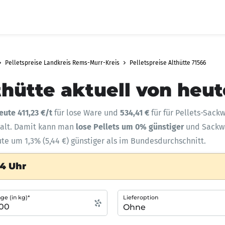
Pelletspreise Landkreis Rems-Murr-Kreis
Pelletspreise Althütte 71566
thütte aktuell von heut
eute 411,23 €/t
für lose Ware und
534,41 €
für für Pellets-Sack
halt. Damit kann man
lose Pellets um 0% günstiger
und Sack
ute um 1,3% (5,44 €) günstiger als im Bundesdurchschnitt.
24 Uhr
e (in kg)*
Lieferoption