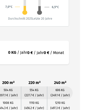
7,0°C
6,5°C
Durchschnitt 2025
Letzte 20 Jahre
0 KG
/ Jahr
0 €
/ Jahr
0 €
/ Monat
200 m²
220 m²
240 m²
504 KG
554 KG
606 KG
207.1 € / Jahr)
(227.7 € / Jahr)
(249.1 € / Jahr)
1008 KG
1110 KG
1210 KG
414.3 € / Jahr)
(456.2 € / Jahr)
(497.3 € / Jahr)