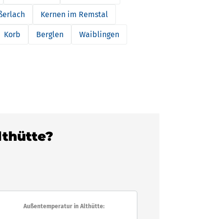
ßerlach
Kernen im Remstal
Korb
Berglen
Waiblingen
lthütte?
Außentemperatur in Althütte: