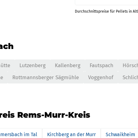
Durchschnittspreise für Pellets in Al
nach
hütte
Lutzenberg
Kallenberg
Fautspach
Hörsc
le
Rottmannsberger Sägmühle
Voggenhof
Schlic
reis Rems-Murr-Kreis
lmersbach im Tal
Kirchberg an der Murr
Schwaikheim