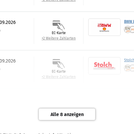
.09.2026
BWW E
)
EC-Karte
+2 Weitere Zahlarten
.09.2026
Stolc
)
EC-Karte
+2 Weitere Zahlarten
.09.2026
Wilhe
EC-Karte
Alle 8 anzeigen
+2 Weitere Zahlarten