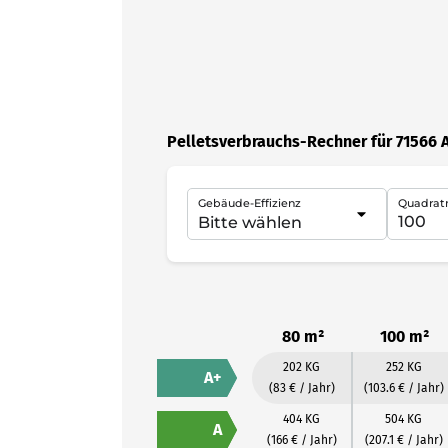
Pelletsverbrauchs-Rechner für 71566 A
Gebäude-Effizienz
Quadrat
80 m²
100 m²
202 KG
252 KG
A+
(83 € / Jahr)
(103.6 € / Jahr)
404 KG
504 KG
A
(166 € / Jahr)
(207.1 € / Jahr)