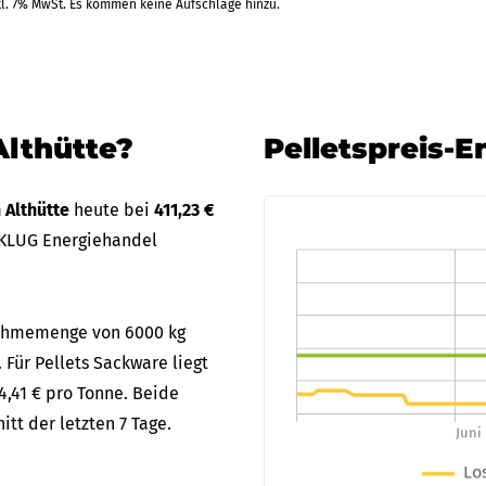
kl. 7% MwSt. Es kommen keine Aufschläge hinzu.
.09.2026
Dalac
)
EC-Karte
+3 Weitere Zahlarten
RAL
Althütte?
Pelletspreis-E
.09.2026
Best:P
Rechnung
n Althütte
heute bei
411,23 €
 KLUG Energiehandel
.09.2026
Tiltm
bnahmemenge von 6000 kg
Rechnung
+1 Weitere Zahlarten
. Für Pellets Sackware liegt
RAL
4,41 € pro Tonne. Beide
tt der letzten 7 Tage.