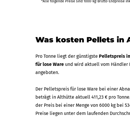
425,77 €
*Alle folgende Preise sind 1000-kg-Brutto-Endpreise in
bis Fr 18
(in 30 Tagen
2.554,65 €
Was kosten Pellets in 
427,65 €
bis Fr 11
(in 25 Tagen)
2.565,88 €
Pro Tonne liegt der günstigste
Pelletspreis i
für lose Ware
und wird aktuell vom Händler
angeboten.
458,23 €
bis Fr 25
(in 35 Tagen)
2.749,37 €
Der Pelletspreis für lose Ware bei einer A
beträgt in Althütte aktuell 411,23 € pro Tonne
der Preis bei einer Menge von 6000 kg bei 53
Preise liegen unter dem laufenden Durchschni