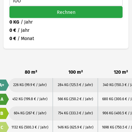
Rechnen
0 KG
/ Jahr
0 €
/ Jahr
0 €
/ Monat
80 m²
100 m²
120 m²
A+
226 KG
(99.9 € / Jahr)
284 KG
(125.5 € / Jahr)
340 KG
(150.3 € / 
A
452 KG
(199.8 € / Jahr)
566 KG
(250.2 € / Jahr)
680 KG
(300.6 € / 
B
604 KG
(267 € / Jahr)
754 KG
(333.3 € / Jahr)
906 KG
(400.5 € / 
C
1132 KG
(500.3 € / Jahr)
1416 KG
(625.9 € / Jahr)
1698 KG
(750.5 € / 