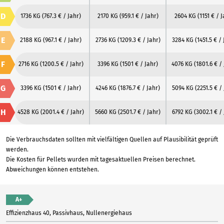
D
1736 KG
(767.3 € / Jahr)
2170 KG
(959.1 € / Jahr)
2604 KG
(1151 € / 
E
2188 KG
(967.1 € / Jahr)
2736 KG
(1209.3 € / Jahr)
3284 KG
(1451.5 € /
F
2716 KG
(1200.5 € / Jahr)
3396 KG
(1501 € / Jahr)
4076 KG
(1801.6 € /
G
3396 KG
(1501 € / Jahr)
4246 KG
(1876.7 € / Jahr)
5094 KG
(2251.5 € /
H
4528 KG
(2001.4 € / Jahr)
5660 KG
(2501.7 € / Jahr)
6792 KG
(3002.1 € /
Die Verbrauchsdaten sollten mit vielfältigen Quellen auf Plausibilität geprüft
werden.
Die Kosten für Pellets wurden mit tagesaktuellen Preisen berechnet.
Abweichungen können entstehen.
A+
Effizienzhaus 40, Passivhaus, Nullenergiehaus