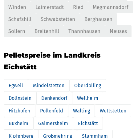
Winden
Laimerstadt
Ried
Megmannsdorf
Schafshill
Schwabstetten
Berghausen
Sollern
Breitenhill
Thannhausen
Neuses
Pelletspreise im Landkreis
Eichstätt
Egweil
Mindelstetten
Oberdolling
Dollnstein
Denkendorf
Wellheim
Hitzhofen
Pollenfeld
Walting
Wettstetten
Buxheim
Gaimersheim
Eichstätt
Kipfenberg
Großmehring
Stammham