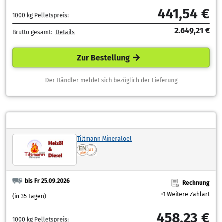
441,54 €
1000 kg Pelletspreis:
2.649,21 €
Brutto gesamt:
Details
Zur Bestellung
Der Händler meldet sich bezüglich der Lieferung
Tiltmann Mineraloel
bis Fr 25.09.2026
Rechnung
+1 Weitere Zahlart
(in 35 Tagen)
458,23 €
1000 kg Pelletspreis: