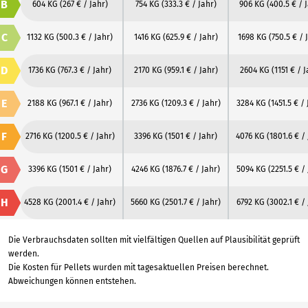
B
604 KG
(267 € / Jahr)
754 KG
(333.3 € / Jahr)
906 KG
(400.5 € / 
C
1132 KG
(500.3 € / Jahr)
1416 KG
(625.9 € / Jahr)
1698 KG
(750.5 € / 
D
1736 KG
(767.3 € / Jahr)
2170 KG
(959.1 € / Jahr)
2604 KG
(1151 € / 
E
2188 KG
(967.1 € / Jahr)
2736 KG
(1209.3 € / Jahr)
3284 KG
(1451.5 € /
F
2716 KG
(1200.5 € / Jahr)
3396 KG
(1501 € / Jahr)
4076 KG
(1801.6 € /
G
3396 KG
(1501 € / Jahr)
4246 KG
(1876.7 € / Jahr)
5094 KG
(2251.5 € /
H
4528 KG
(2001.4 € / Jahr)
5660 KG
(2501.7 € / Jahr)
6792 KG
(3002.1 € /
Die Verbrauchsdaten sollten mit vielfältigen Quellen auf Plausibilität geprüft
werden.
Die Kosten für Pellets wurden mit tagesaktuellen Preisen berechnet.
Abweichungen können entstehen.