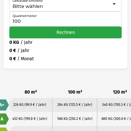
Gebäude-Effizienz
Quadratmeter
Rechnen
0 KG
/ Jahr
0 €
/ Jahr
0 €
/ Monat
80 m²
100 m²
120 m²
A+
226 KG
(99.9 € / Jahr)
284 KG
(125.5 € / Jahr)
340 KG
(150.3 € / 
A
452 KG
(199.8 € / Jahr)
566 KG
(250.2 € / Jahr)
680 KG
(300.6 € / 