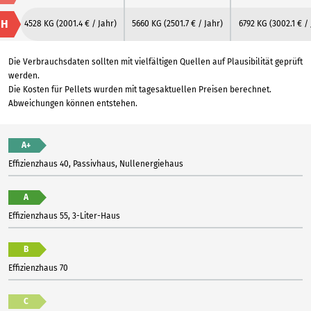
H
4528 KG
(2001.4 € / Jahr)
5660 KG
(2501.7 € / Jahr)
6792 KG
(3002.1 € /
Die Verbrauchsdaten sollten mit vielfältigen Quellen auf Plausibilität geprüft
werden.
Die Kosten für Pellets wurden mit tagesaktuellen Preisen berechnet.
Abweichungen können entstehen.
A+
Effizienzhaus 40, Passivhaus, Nullenergiehaus
A
Effizienzhaus 55, 3-Liter-Haus
B
Effizienzhaus 70
C