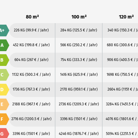
80 m²
100 m²
120 m²
A+
226 KG
(99.9 € / Jahr)
284 KG
(125.5 € / Jahr)
340 KG
(150.3 € / 
A
452 KG
(199.8 € / Jahr)
566 KG
(250.2 € / Jahr)
680 KG
(300.6 € / 
B
604 KG
(267 € / Jahr)
754 KG
(333.3 € / Jahr)
906 KG
(400.5 € / 
C
1132 KG
(500.3 € / Jahr)
1416 KG
(625.9 € / Jahr)
1698 KG
(750.5 € / 
D
1736 KG
(767.3 € / Jahr)
2170 KG
(959.1 € / Jahr)
2604 KG
(1151 € / 
E
2188 KG
(967.1 € / Jahr)
2736 KG
(1209.3 € / Jahr)
3284 KG
(1451.5 € /
F
2716 KG
(1200.5 € / Jahr)
3396 KG
(1501 € / Jahr)
4076 KG
(1801.6 € /
G
3396 KG
(1501 € / Jahr)
4246 KG
(1876.7 € / Jahr)
5094 KG
(2251.5 € /