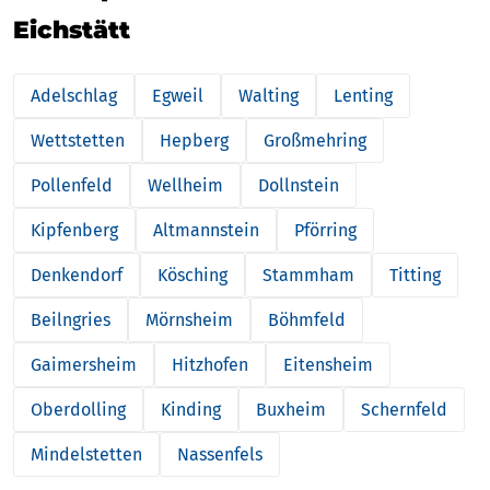
Eichstätt
Adelschlag
Egweil
Walting
Lenting
Wettstetten
Hepberg
Großmehring
Pollenfeld
Wellheim
Dollnstein
Kipfenberg
Altmannstein
Pförring
Denkendorf
Kösching
Stammham
Titting
Beilngries
Mörnsheim
Böhmfeld
Gaimersheim
Hitzhofen
Eitensheim
Oberdolling
Kinding
Buxheim
Schernfeld
Mindelstetten
Nassenfels