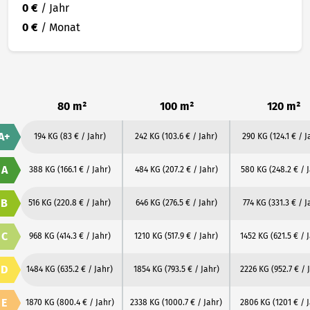
0 €
/ Jahr
0 €
/ Monat
80 m²
100 m²
120 m²
A+
194 KG
(83 € / Jahr)
242 KG
(103.6 € / Jahr)
290 KG
(124.1 € / J
A
388 KG
(166.1 € / Jahr)
484 KG
(207.2 € / Jahr)
580 KG
(248.2 € / 
B
516 KG
(220.8 € / Jahr)
646 KG
(276.5 € / Jahr)
774 KG
(331.3 € / J
C
968 KG
(414.3 € / Jahr)
1210 KG
(517.9 € / Jahr)
1452 KG
(621.5 € / 
D
1484 KG
(635.2 € / Jahr)
1854 KG
(793.5 € / Jahr)
2226 KG
(952.7 € / 
E
1870 KG
(800.4 € / Jahr)
2338 KG
(1000.7 € / Jahr)
2806 KG
(1201 € / 