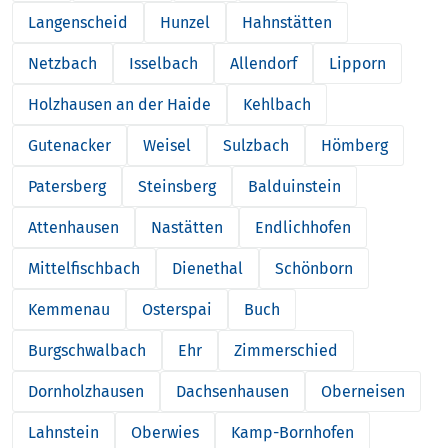
Langenscheid
Hunzel
Hahnstätten
Netzbach
Isselbach
Allendorf
Lipporn
Holzhausen an der Haide
Kehlbach
Gutenacker
Weisel
Sulzbach
Hömberg
Patersberg
Steinsberg
Balduinstein
Attenhausen
Nastätten
Endlichhofen
Mittelfischbach
Dienethal
Schönborn
Kemmenau
Osterspai
Buch
Burgschwalbach
Ehr
Zimmerschied
Dornholzhausen
Dachsenhausen
Oberneisen
Lahnstein
Oberwies
Kamp-Bornhofen