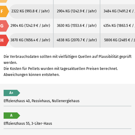
F
2322 KG
(993.8 € / Jahr)
2904 KG
(1242.9 € / Jahr)
3484 KG
(1491.2 € /
G
2904 KG
(1242.9 € / Jahr)
3630 KG
(1553.6 € / Jahr)
4354 KG
(1863.5 € /
H
3870 KG
(1656.4 € / Jahr)
4838 KG
(2070.7 € / Jahr)
5806 KG
(2485 € / 
Die Verbrauchsdaten sollten mit vielfältigen Quellen auf Plausibilität geprüft
werden.
Die Kosten für Pellets wurden mit tagesaktuellen Preisen berechnet.
Abweichungen können entstehen.
A+
Effizienzhaus 40, Passivhaus, Nullenergiehaus
A
Effizienzhaus 55, 3-Liter-Haus