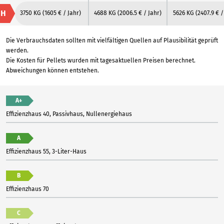
H
3750 KG
(1605 € / Jahr)
4688 KG
(2006.5 € / Jahr)
5626 KG
(2407.9 € /
Die Verbrauchsdaten sollten mit vielfältigen Quellen auf Plausibilität geprüft
werden.
Die Kosten für Pellets wurden mit tagesaktuellen Preisen berechnet.
Abweichungen können entstehen.
A+
Effizienzhaus 40, Passivhaus, Nullenergiehaus
A
Effizienzhaus 55, 3-Liter-Haus
B
Effizienzhaus 70
C