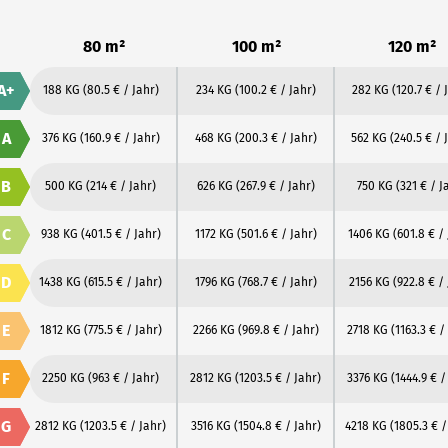
80 m²
100 m²
120 m²
A+
188 KG
(80.5 € / Jahr)
234 KG
(100.2 € / Jahr)
282 KG
(120.7 € / 
A
376 KG
(160.9 € / Jahr)
468 KG
(200.3 € / Jahr)
562 KG
(240.5 € / 
B
500 KG
(214 € / Jahr)
626 KG
(267.9 € / Jahr)
750 KG
(321 € / J
C
938 KG
(401.5 € / Jahr)
1172 KG
(501.6 € / Jahr)
1406 KG
(601.8 € /
D
1438 KG
(615.5 € / Jahr)
1796 KG
(768.7 € / Jahr)
2156 KG
(922.8 € /
E
1812 KG
(775.5 € / Jahr)
2266 KG
(969.8 € / Jahr)
2718 KG
(1163.3 € /
F
2250 KG
(963 € / Jahr)
2812 KG
(1203.5 € / Jahr)
3376 KG
(1444.9 € /
G
2812 KG
(1203.5 € / Jahr)
3516 KG
(1504.8 € / Jahr)
4218 KG
(1805.3 € /