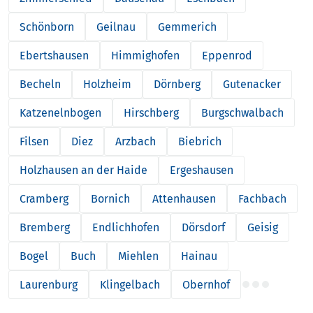
Schönborn
Geilnau
Gemmerich
Ebertshausen
Himmighofen
Eppenrod
Becheln
Holzheim
Dörnberg
Gutenacker
Katzenelnbogen
Hirschberg
Burgschwalbach
Filsen
Diez
Arzbach
Biebrich
Holzhausen an der Haide
Ergeshausen
Cramberg
Bornich
Attenhausen
Fachbach
Bremberg
Endlichhofen
Dörsdorf
Geisig
Bogel
Buch
Miehlen
Hainau
Laurenburg
Klingelbach
Obernhof