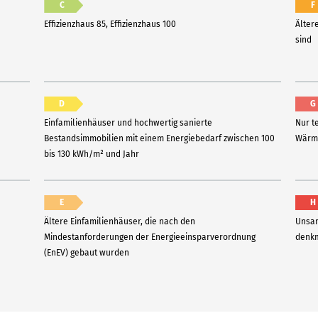
C
F
Effizienzhaus 85, Effizienzhaus 100
Älter
sind
D
G
Einfamilienhäuser und hochwertig sanierte
Nur t
Bestandsimmobilien mit einem Energiebedarf zwischen 100
Wärme
bis 130 kWh/m² und Jahr
E
H
Ältere Einfamilienhäuser, die nach den
Unsan
Mindestanforderungen der Energieeinsparverordnung
denkm
(EnEV) gebaut wurden