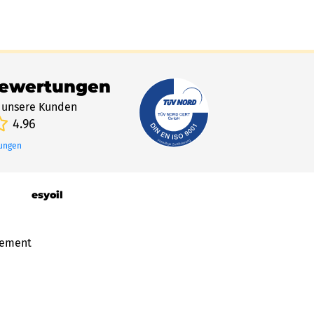
Bewertungen
 unsere Kunden
4.96
tungen
esyoil
gement