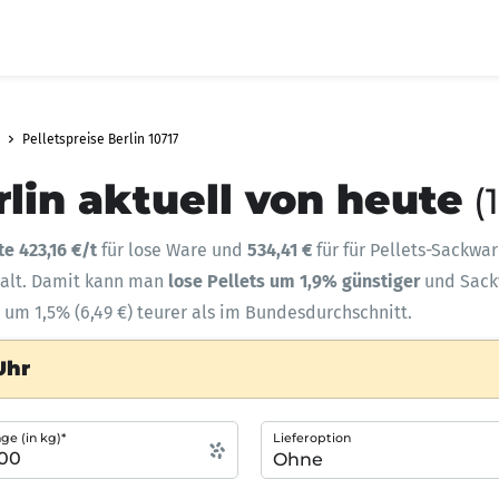
Pelletspreise Berlin 10717
rlin aktuell von heute
(
te 423,16 €/t
für lose Ware und
534,41 €
für für Pellets-Sackwar
halt. Damit kann man
lose Pellets um 1,9% günstiger
und Sac
e um 1,5% (6,49 €) teurer als im Bundesdurchschnitt.
Uhr
e (in kg)*
Lieferoption