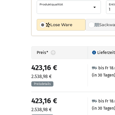
Produktqualität
Entl
Lose Ware
Sackwa
Preis
*
Lieferzeit
423,16 €
bis Fr 18
(in 30 Tagen
2.538,98 €
423,16 €
bis Fr 18
(in 30 Tagen
2.538,98 €