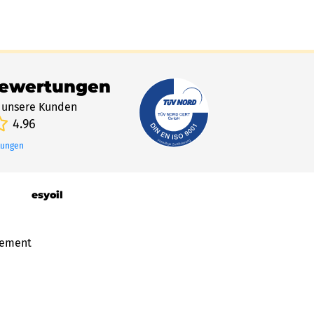
Bewertungen
 unsere Kunden
4.96
tungen
esyoil
gement