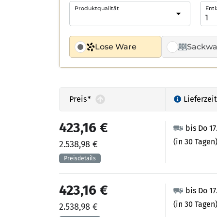
Produktqualität
Entl
Lose Ware
Sackwa
Preis
*
Lieferzeit
423,16 €
bis Do 17
(in 30 Tagen
2.538,98 €
423,16 €
bis Do 17
(in 30 Tagen
2.538,98 €