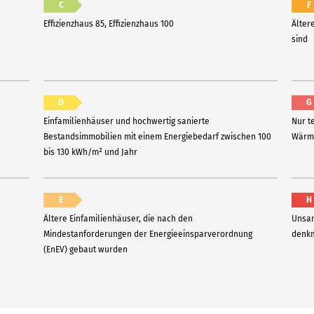
C
F
Effizienzhaus 85, Effizienzhaus 100
Älter
sind
D
G
Einfamilienhäuser und hochwertig sanierte
Nur t
Bestandsimmobilien mit einem Energiebedarf zwischen 100
Wärme
bis 130 kWh/m² und Jahr
E
H
Ältere Einfamilienhäuser, die nach den
Unsan
Mindestanforderungen der Energieeinsparverordnung
denkm
(EnEV) gebaut wurden