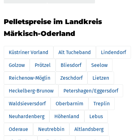
Pelletspreise im Landkreis
Märkisch-Oderland
Küstriner Vorland
Alt Tucheband
Lindendorf
Golzow
Prötzel
Bliesdorf
Seelow
Reichenow-Möglin
Zeschdorf
Lietzen
Heckelberg-Brunow
Petershagen/Eggersdorf
Waldsieversdorf
Oberbarnim
Treplin
Neuhardenberg
Höhenland
Lebus
Oderaue
Neutrebbin
Altlandsberg