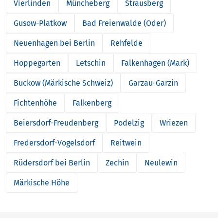
Vierlinden
Müncheberg
Strausberg
Gusow-Platkow
Bad Freienwalde (Oder)
Neuenhagen bei Berlin
Rehfelde
Hoppegarten
Letschin
Falkenhagen (Mark)
Buckow (Märkische Schweiz)
Garzau-Garzin
Fichtenhöhe
Falkenberg
Beiersdorf-Freudenberg
Podelzig
Wriezen
Fredersdorf-Vogelsdorf
Reitwein
Rüdersdorf bei Berlin
Zechin
Neulewin
Märkische Höhe