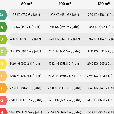
80 m²
100 m²
120 m²
A+
186 KG
(78.7 € / Jahr)
232 KG
(98.1 € / Jahr)
280 KG
(118.4 € / J
A
372 KG
(157.4 € / Jahr)
466 KG
(197.1 € / Jahr)
558 KG
(236 € / Ja
B
496 KG
(209.8 € / Jahr)
620 KG
(262.3 € / Jahr)
744 KG
(314.7 € / J
C
930 KG
(393.4 € / Jahr)
1162 KG
(491.5 € / Jahr)
1396 KG
(590.5 € / 
D
1426 KG
(603.2 € / Jahr)
1782 KG
(753.8 € / Jahr)
2140 KG
(905.2 € / 
E
1798 KG
(760.6 € / Jahr)
2248 KG
(950.9 € / Jahr)
2698 KG
(1141.3 € / 
F
2232 KG
(944.1 € / Jahr)
2790 KG
(1180.2 € / Jahr)
3348 KG
(1416.2 € / 
G
2790 KG
(1180.2 € / Jahr)
3488 KG
(1475.4 € / Jahr)
4186 KG
(1770.7 € / 
H
3720 KG
(1573.6 € / Jahr)
4652 KG
(1967.8 € / Jahr)
5582 KG
(2361.2 € / 