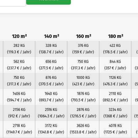
120 m²
140 m²
160 m²
180 m²
282 KG
328 KG
376 KG
422 KG
(119.3 € / Jahr)
(138.7 € / Jahr)
(159 € / Jahr)
(178.5 € / Jahr)
562 KG
656 KG
750 KG
844 KG
(237.7 € / Jahr)
(277.5 € / Jahr)
(317.3 € / Jahr)
(357 € / Jahr)
(
750 KG
876 KG
1000 KG
1126 KG
(317.3 € / Jahr)
(370.5 € / Jahr)
(423 € / Jahr)
(476.3 € / Jahr)
(5
1406 KG
1640 KG
1876 KG
2110 KG
(594.7 € / Jahr)
(693.7 € / Jahr)
(793.5 € / Jahr)
(892.5 € / Jahr)
(
2156 KG
2516 KG
2876 KG
3234 KG
(912 € / Jahr)
(1064.3 € / Jahr)
(1216.5 € / Jahr)
(1368 € / Jahr)
(1
2718 KG
3172 KG
3626 KG
4078 KG
(1149.7 € / Jahr)
(1341.8 € / Jahr)
(1533.8 € / Jahr)
(1725 € / Jahr)
(