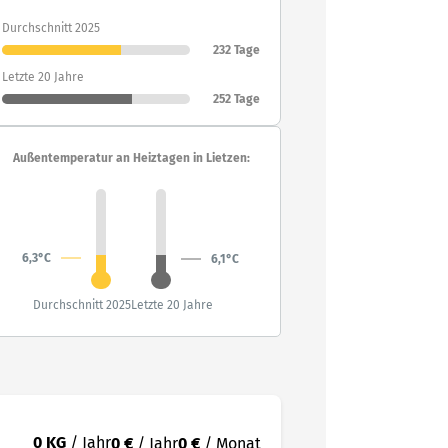
Durchschnitt 2025
232 Tage
Letzte 20 Jahre
252 Tage
Außentemperatur an Heiztagen in Lietzen:
6,3°C
6,1°C
Durchschnitt 2025
Letzte 20 Jahre
0 KG
/ Jahr
0 €
/ Jahr
0 €
/ Monat