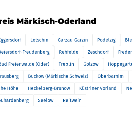
reis Märkisch-Oderland
ggersdorf
Letschin
Garzau-Garzin
Podelzig
Bl
Beiersdorf-Freudenberg
Rehfelde
Zeschdorf
Freder
Bad Freienwalde (Oder)
Treplin
Golzow
Hoppegart
trausberg
Buckow (Märkische Schweiz)
Oberbarnim
che Höhe
Heckelberg-Brunow
Küstriner Vorland
Ne
euhardenberg
Seelow
Reitwein