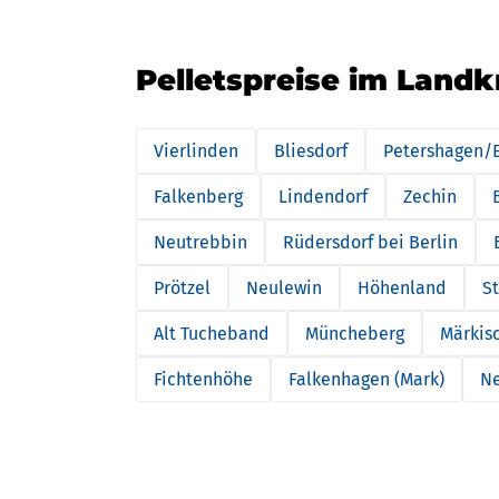
Pelletspreise im Landk
Vierlinden
Bliesdorf
Petershagen/E
Falkenberg
Lindendorf
Zechin
Neutrebbin
Rüdersdorf bei Berlin
Prötzel
Neulewin
Höhenland
S
Alt Tucheband
Müncheberg
Märkis
Fichtenhöhe
Falkenhagen (Mark)
N