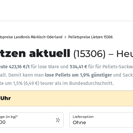
tspreise Landkreis Märkisch-Oderland
Pelletspreise Lietzen 15306
etzen aktuell
(15306) – He
ute 423,16 €/t
für lose Ware und
534,41 €
für für Pellets-Sackw
halt. Damit kann man
lose Pellets um 1,9% günstiger
und Sac
te um 1,5% (6,49 €) teurer als im Bundesdurchschnitt.
 Uhr
e (in kg)*
Lieferoption