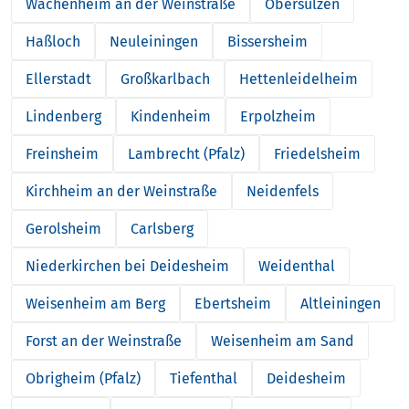
Wachenheim an der Weinstraße
Obersülzen
Haßloch
Neuleiningen
Bissersheim
Ellerstadt
Großkarlbach
Hettenleidelheim
Lindenberg
Kindenheim
Erpolzheim
Freinsheim
Lambrecht (Pfalz)
Friedelsheim
Kirchheim an der Weinstraße
Neidenfels
Gerolsheim
Carlsberg
Niederkirchen bei Deidesheim
Weidenthal
Weisenheim am Berg
Ebertsheim
Altleiningen
Forst an der Weinstraße
Weisenheim am Sand
Obrigheim (Pfalz)
Tiefenthal
Deidesheim