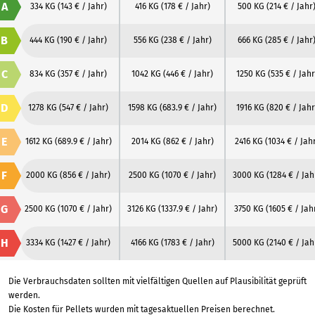
A
334 KG
(143 € / Jahr)
416 KG
(178 € / Jahr)
500 KG
(214 € / Jahr
B
444 KG
(190 € / Jahr)
556 KG
(238 € / Jahr)
666 KG
(285 € / Jahr
C
834 KG
(357 € / Jahr)
1042 KG
(446 € / Jahr)
1250 KG
(535 € / Jahr
D
1278 KG
(547 € / Jahr)
1598 KG
(683.9 € / Jahr)
1916 KG
(820 € / Jahr
E
1612 KG
(689.9 € / Jahr)
2014 KG
(862 € / Jahr)
2416 KG
(1034 € / Jah
F
2000 KG
(856 € / Jahr)
2500 KG
(1070 € / Jahr)
3000 KG
(1284 € / Jah
G
2500 KG
(1070 € / Jahr)
3126 KG
(1337.9 € / Jahr)
3750 KG
(1605 € / Jah
H
3334 KG
(1427 € / Jahr)
4166 KG
(1783 € / Jahr)
5000 KG
(2140 € / Jah
Die Verbrauchsdaten sollten mit vielfältigen Quellen auf Plausibilität geprüft
werden.
Die Kosten für Pellets wurden mit tagesaktuellen Preisen berechnet.