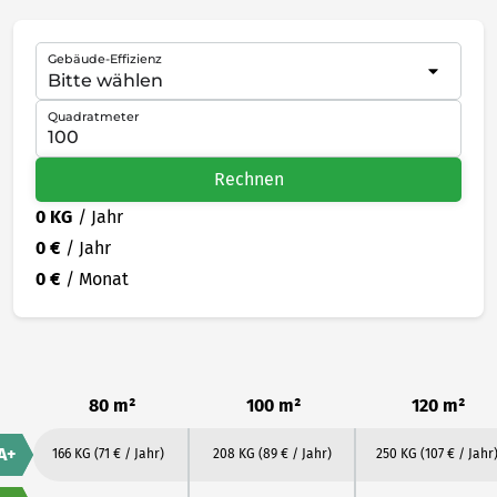
Gebäude-Effizienz
Quadratmeter
Rechnen
0 KG
/ Jahr
0 €
/ Jahr
0 €
/ Monat
80 m²
100 m²
120 m²
A+
166 KG
(71 € / Jahr)
208 KG
(89 € / Jahr)
250 KG
(107 € / Jahr