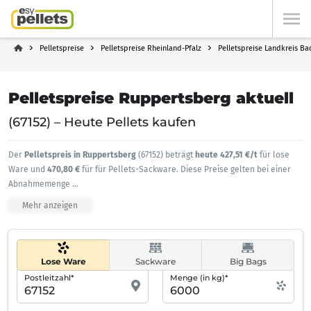
Pelletspreise
Pelletspreise Rheinland-Pfalz
Pelletspreise Landkreis B
Pelletspreise Ruppertsberg aktuell
(67152) – Heute Pellets kaufen
Der
Pelletspreis in Ruppertsberg
(67152) beträgt
heute 427,51 €/t
für lose
Ware und
470,80 €
für für Pellets-Sackware. Diese Preise gelten bei einer
Abnahmemenge
...
Mehr anzeigen
Lose Ware
Sackware
Big Bags
Postleitzahl*
Menge (in kg)*