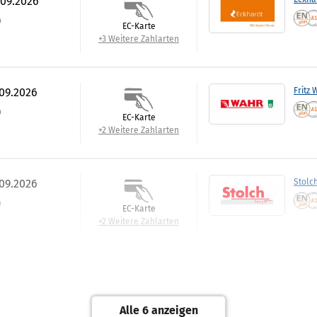
.09.2026
)
EC-Karte
+3 Weitere Zahlarten
.09.2026
Fritz 
)
EC-Karte
+2 Weitere Zahlarten
.09.2026
Stolc
)
EC-Karte
+2 Weitere Zahlarten
.09.2026
BWW E
)
EC-Karte
Alle 6 anzeigen
+2 Weitere Zahlarten