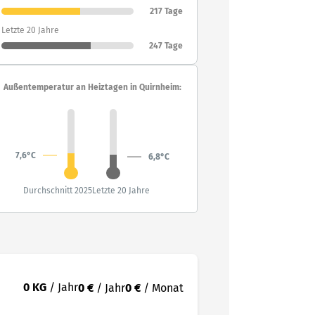
217 Tage
Letzte 20 Jahre
247 Tage
Außentemperatur an Heiztagen in Quirnheim:
7,6°C
6,8°C
Durchschnitt 2025
Letzte 20 Jahre
0 KG
/ Jahr
0 €
/ Jahr
0 €
/ Monat