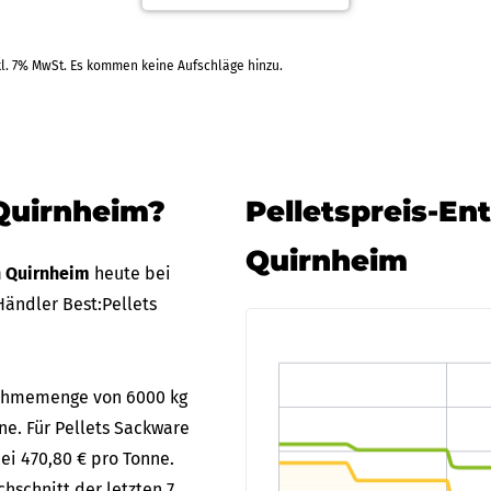
kl. 7% MwSt. Es kommen keine Aufschläge hinzu.
.09.2026
Tiltm
Rechnung
+1 Weitere Zahlarten
RAL
 Quirnheim?
Pelletspreis-En
Quirnheim
in Quirnheim
heute bei
ändler Best:Pellets
bnahmemenge von 6000 kg
ne. Für Pellets Sackware
ei 470,80 € pro Tonne.
hschnitt der letzten 7