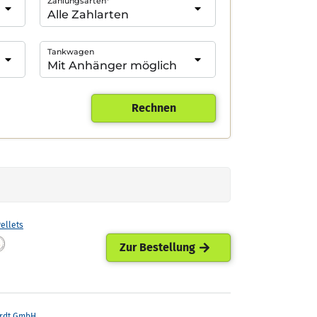
Zahlungsarten*
Tankwagen
Rechnen
ellets
Zur Bestellung
rdt GmbH