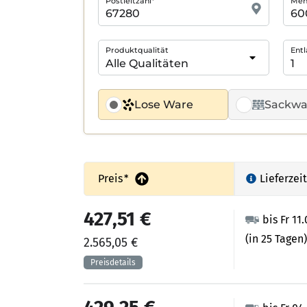
Postleitzahl*
Meng
Produktqualität
Entl
Lose Ware
Sackwa
Preis
*
Lieferzeit
427,51 €
bis Fr 11
(in 25 Tagen)
2.565,05 €