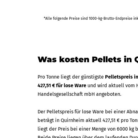
458,23 €
*Alle folgende Preise sind 1000-kg-Brutto-Endpreise in
bis Fr 25
(in 35 Tagen)
2.749,37 €
Was kosten Pellets in
Pro Tonne liegt der günstigste
Pelletspreis 
427,51 € für lose Ware
und wird aktuell vom H
Handelsgesellschaft mbH angeboten.
Der Pelletspreis für lose Ware bei einer A
beträgt in Quirnheim aktuell 427,51 € pro Ton
liegt der Preis bei einer Menge von 6000 kg b
Beide Preise liegen über dem laufenden Durc