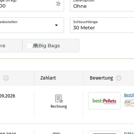
e (in kg)*
Lieferoption
adestellen
Schlauchlänge
re
Big Bags
Zahlart
Bewertung
.09.2026
Best:P
Rechnung
Eckha