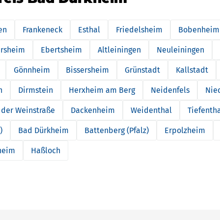
en
Frankeneck
Esthal
Friedelsheim
Bobenheim
rsheim
Ebertsheim
Altleiningen
Neuleiningen
Gönnheim
Bissersheim
Grünstadt
Kallstadt
h
Dirmstein
Herxheim am Berg
Neidenfels
Nie
n der Weinstraße
Dackenheim
Weidenthal
Tiefenth
)
Bad Dürkheim
Battenberg (Pfalz)
Erpolzheim
heim
Haßloch