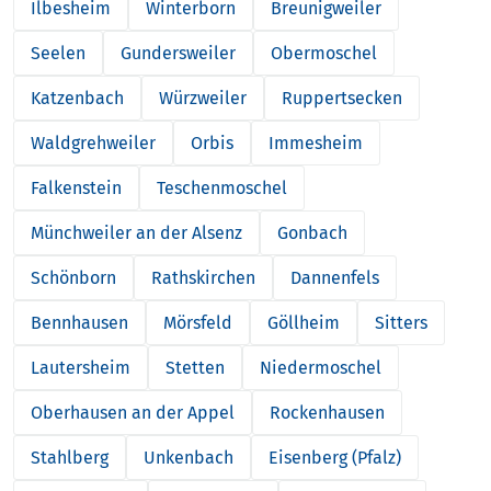
Ilbesheim
Winterborn
Breunigweiler
Seelen
Gundersweiler
Obermoschel
Katzenbach
Würzweiler
Ruppertsecken
Waldgrehweiler
Orbis
Immesheim
Falkenstein
Teschenmoschel
Münchweiler an der Alsenz
Gonbach
Schönborn
Rathskirchen
Dannenfels
Bennhausen
Mörsfeld
Göllheim
Sitters
Lautersheim
Stetten
Niedermoschel
Oberhausen an der Appel
Rockenhausen
Stahlberg
Unkenbach
Eisenberg (Pfalz)