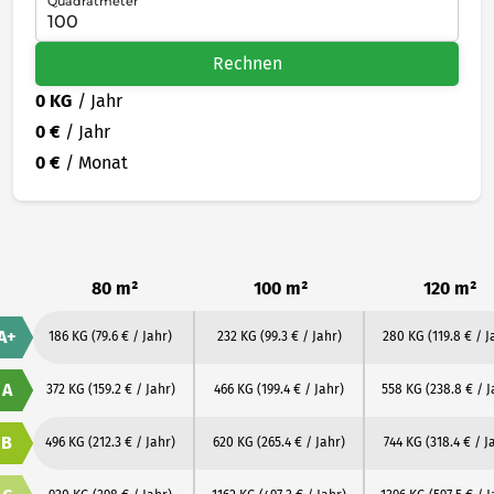
Quadratmeter
Rechnen
0 KG
/ Jahr
0 €
/ Jahr
0 €
/ Monat
80 m²
100 m²
120 m²
A+
186 KG
(79.6 € / Jahr)
232 KG
(99.3 € / Jahr)
280 KG
(119.8 € / J
A
372 KG
(159.2 € / Jahr)
466 KG
(199.4 € / Jahr)
558 KG
(238.8 € / J
B
496 KG
(212.3 € / Jahr)
620 KG
(265.4 € / Jahr)
744 KG
(318.4 € / J