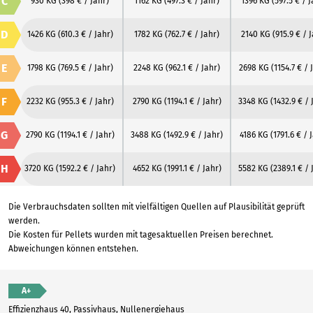
C
930 KG
(398 € / Jahr)
1162 KG
(497.3 € / Jahr)
1396 KG
(597.5 € / 
D
1426 KG
(610.3 € / Jahr)
1782 KG
(762.7 € / Jahr)
2140 KG
(915.9 € / 
E
1798 KG
(769.5 € / Jahr)
2248 KG
(962.1 € / Jahr)
2698 KG
(1154.7 € / 
F
2232 KG
(955.3 € / Jahr)
2790 KG
(1194.1 € / Jahr)
3348 KG
(1432.9 € / 
G
2790 KG
(1194.1 € / Jahr)
3488 KG
(1492.9 € / Jahr)
4186 KG
(1791.6 € / 
H
3720 KG
(1592.2 € / Jahr)
4652 KG
(1991.1 € / Jahr)
5582 KG
(2389.1 € / 
Die Verbrauchsdaten sollten mit vielfältigen Quellen auf Plausibilität geprüft
werden.
Die Kosten für Pellets wurden mit tagesaktuellen Preisen berechnet.
Abweichungen können entstehen.
A+
Effizienzhaus 40, Passivhaus, Nullenergiehaus