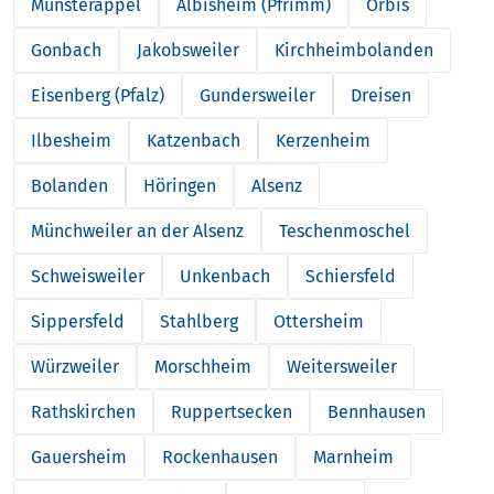
Münsterappel
Albisheim (Pfrimm)
Orbis
Gonbach
Jakobsweiler
Kirchheimbolanden
Eisenberg (Pfalz)
Gundersweiler
Dreisen
Ilbesheim
Katzenbach
Kerzenheim
Bolanden
Höringen
Alsenz
Münchweiler an der Alsenz
Teschenmoschel
Schweisweiler
Unkenbach
Schiersfeld
Sippersfeld
Stahlberg
Ottersheim
Würzweiler
Morschheim
Weitersweiler
Rathskirchen
Ruppertsecken
Bennhausen
Gauersheim
Rockenhausen
Marnheim