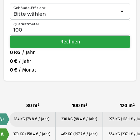
Gebäude-Effizienz
Quadratmeter
Rechnen
0 KG
/ Jahr
0 €
/ Jahr
0 €
/ Monat
80 m²
100 m²
120 m²
A+
184 KG
(78.8 € / Jahr)
230 KG
(98.4 € / Jahr)
276 KG
(118.1 € / J
A
370 KG
(158.4 € / Jahr)
462 KG
(197.7 € / Jahr)
554 KG
(237.1 € / J