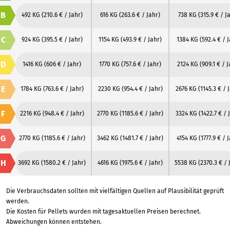
B
492 KG
(210.6 € / Jahr)
616 KG
(263.6 € / Jahr)
738 KG
(315.9 € / J
C
924 KG
(395.5 € / Jahr)
1154 KG
(493.9 € / Jahr)
1384 KG
(592.4 € / 
D
1416 KG
(606 € / Jahr)
1770 KG
(757.6 € / Jahr)
2124 KG
(909.1 € / J
E
1784 KG
(763.6 € / Jahr)
2230 KG
(954.4 € / Jahr)
2676 KG
(1145.3 € / 
F
2216 KG
(948.4 € / Jahr)
2770 KG
(1185.6 € / Jahr)
3324 KG
(1422.7 € / 
G
2770 KG
(1185.6 € / Jahr)
3462 KG
(1481.7 € / Jahr)
4154 KG
(1777.9 € / 
H
3692 KG
(1580.2 € / Jahr)
4616 KG
(1975.6 € / Jahr)
5538 KG
(2370.3 € / 
Die Verbrauchsdaten sollten mit vielfältigen Quellen auf Plausibilität geprüft
werden.
Die Kosten für Pellets wurden mit tagesaktuellen Preisen berechnet.
Abweichungen können entstehen.