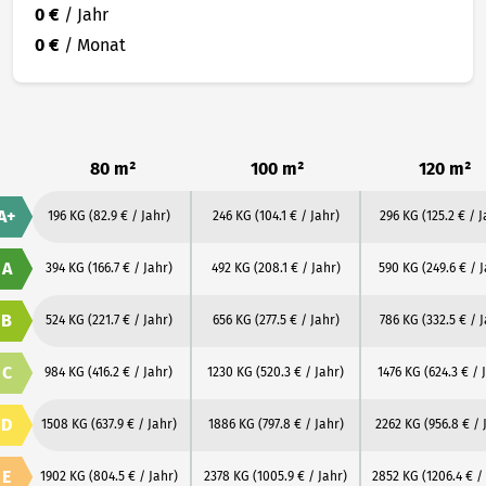
0 €
/ Jahr
0 €
/ Monat
80 m²
100 m²
120 m²
A+
196 KG
(82.9 € / Jahr)
246 KG
(104.1 € / Jahr)
296 KG
(125.2 € / 
A
394 KG
(166.7 € / Jahr)
492 KG
(208.1 € / Jahr)
590 KG
(249.6 € / 
B
524 KG
(221.7 € / Jahr)
656 KG
(277.5 € / Jahr)
786 KG
(332.5 € / 
C
984 KG
(416.2 € / Jahr)
1230 KG
(520.3 € / Jahr)
1476 KG
(624.3 € / 
D
1508 KG
(637.9 € / Jahr)
1886 KG
(797.8 € / Jahr)
2262 KG
(956.8 € / 
E
1902 KG
(804.5 € / Jahr)
2378 KG
(1005.9 € / Jahr)
2852 KG
(1206.4 € /