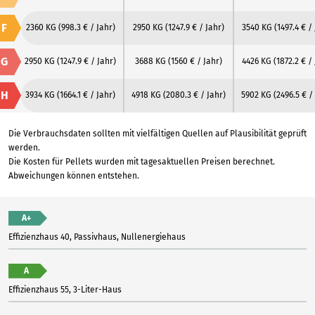
F
2360 KG
(998.3 € / Jahr)
2950 KG
(1247.9 € / Jahr)
3540 KG
(1497.4 € /
G
2950 KG
(1247.9 € / Jahr)
3688 KG
(1560 € / Jahr)
4426 KG
(1872.2 € /
H
3934 KG
(1664.1 € / Jahr)
4918 KG
(2080.3 € / Jahr)
5902 KG
(2496.5 € /
Die Verbrauchsdaten sollten mit vielfältigen Quellen auf Plausibilität geprüft
werden.
Die Kosten für Pellets wurden mit tagesaktuellen Preisen berechnet.
Abweichungen können entstehen.
A+
Effizienzhaus 40, Passivhaus, Nullenergiehaus
A
Effizienzhaus 55, 3-Liter-Haus