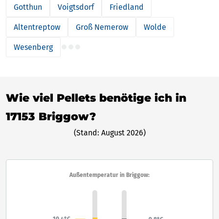
Gotthun
Voigtsdorf
Friedland
Altentreptow
Groß Nemerow
Wolde
Wesenberg
Wie viel Pellets benötige ich in
17153 Briggow?
(Stand: August 2026)
Außentemperatur in Briggow:
10,4°C