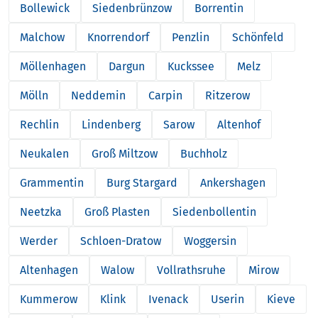
Bollewick
Siedenbrünzow
Borrentin
Malchow
Knorrendorf
Penzlin
Schönfeld
Möllenhagen
Dargun
Kuckssee
Melz
Mölln
Neddemin
Carpin
Ritzerow
Rechlin
Lindenberg
Sarow
Altenhof
Neukalen
Groß Miltzow
Buchholz
Grammentin
Burg Stargard
Ankershagen
Neetzka
Groß Plasten
Siedenbollentin
Werder
Schloen-Dratow
Woggersin
Altenhagen
Walow
Vollrathsruhe
Mirow
Kummerow
Klink
Ivenack
Userin
Kieve