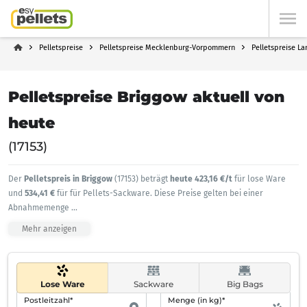
Pelletspreise
Pelletspreise Mecklenburg-Vorpommern
Pelletspreise L
Pelletspreise Briggow aktuell von
heute
(17153)
Der
Pelletspreis in Briggow
(17153) beträgt
heute 423,16 €/t
für lose Ware
und
534,41 €
für für Pellets-Sackware. Diese Preise gelten bei einer
Abnahmemenge
...
Mehr anzeigen
Lose Ware
Sackware
Big Bags
Postleitzahl*
Menge (in kg)*