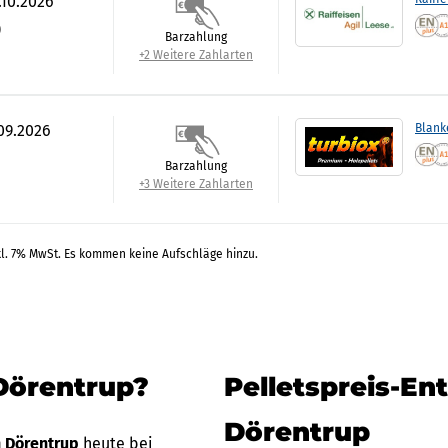
.10.2026
)
Barzahlung
+2 Weitere Zahlarten
.09.2026
Blank
Barzahlung
+3 Weitere Zahlarten
kl. 7% MwSt. Es kommen keine Aufschläge hinzu.
 Dörentrup?
Pelletspreis-En
Dörentrup
n Dörentrup
heute bei