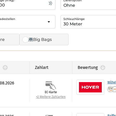
e (in kg)*
Lieferoption
adestellen
Schlauchlänge
re
Big Bags
Zahlart
Bewertung
.08.2026
Wilhe
EC-Karte
+2 Weitere Zahlarten
Raiffe