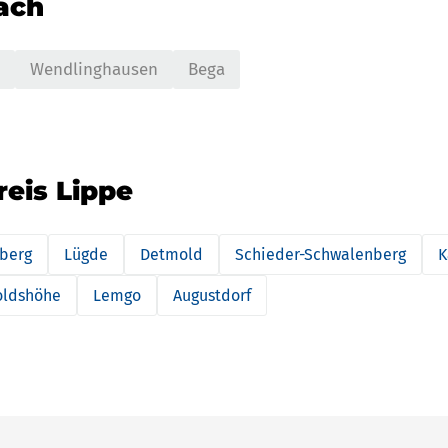
nach
Wendlinghausen
Bega
reis Lippe
berg
Lügde
Detmold
Schieder-Schwalenberg
K
oldshöhe
Lemgo
Augustdorf