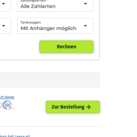
Zahlungsarten*
Tankwagen
Rechnen
lm Hoyer
Zur Bestellung
isen Agil Leese eG