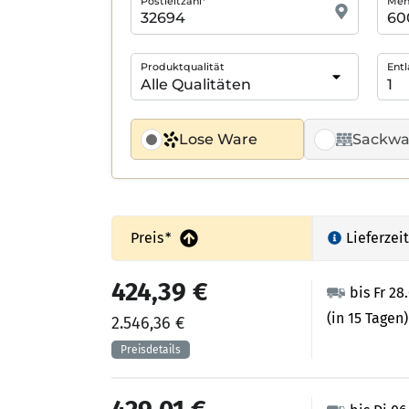
Postleitzahl*
Meng
Produktqualität
Entl
Lose Ware
Sackwa
Preis
*
Lieferzeit
424,39 €
bis Fr 28
(in 15 Tagen)
2.546,36 €