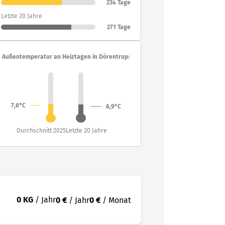
234 Tage
Letzte 20 Jahre
271 Tage
Außentemperatur an Heiztagen in Dörentrup:
7,6°C
6,9°C
Durchschnitt 2025
Letzte 20 Jahre
0 KG
/ Jahr
0 €
/ Jahr
0 €
/ Monat