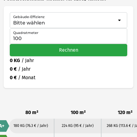
Gebäude-Effizienz
Quadratmeter
Rechnen
0 KG
/ Jahr
0 €
/ Jahr
0 €
/ Monat
80 m²
100 m²
120 m²
A+
180 KG
(76.3 € / Jahr)
224 KG
(95 € / Jahr)
268 KG
(113.6 € / J