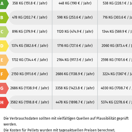
A
358 KG
(151.8 € / Jahr)
448 KG
(190 € / Jahr)
538 KG
(228.1 € / J
B
478 KG
(202.7 € / Jahr)
598 KG
(253.6 € / Jahr)
716 KG
(303.6 € / J
C
896 KG
(379.9 € / Jahr)
1120 KG
(474.9 € / Jahr)
1344 KG
(569.9 € / 
D
1374 KG
(582.6 € / Jahr)
1716 KG
(727.6 € / Jahr)
2060 KG
(873.4 € / 
E
1732 KG
(734.4 € / Jahr)
2164 KG
(917.5 € / Jahr)
2598 KG
(1101.6 € /
F
2150 KG
(911.6 € / Jahr)
2686 KG
(1138.9 € / Jahr)
3224 KG
(1367 € / J
G
2686 KG
(1138.9 € / Jahr)
3358 KG
(1423.8 € / Jahr)
4030 KG
(1708.7 € /
H
3582 KG
(1518.8 € / Jahr)
4478 KG
(1898.7 € / Jahr)
5374 KG
(2278.6 € / 
Die Verbrauchsdaten sollten mit vielfältigen Quellen auf Plausibilität geprüft
werden.
Die Kosten für Pellets wurden mit tagesaktuellen Preisen berechnet.