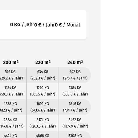
0 KG
/ Jahr
0 €
/ Jahr
0 €
/ Monat
200 m²
220 m²
240 m²
576 KG
634 KG
692 KG
229.2 € / Jahr)
(252.3 € / Jahr)
(275.4 € / Jahr)
1154 KG
1270 KG
1384 KG
459.3 € / Jahr)
(505.5 € / Jahr)
(550.8 € / Jahr)
1538 KG
1692 KG
1846 KG
(612.1 € / Jahr)
(673.4 € / Jahr)
(734.7 € / Jahr)
2884 KG
3174 KG
3462 KG
1147.8 € / Jahr)
(1263.3 € / Jahr)
(1377.9 € / Jahr)
4424 KG
4866 KG
5308 KG