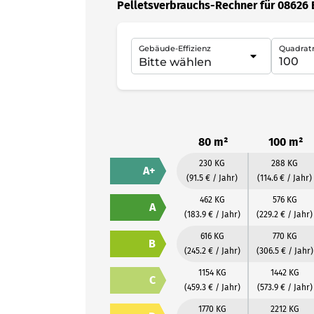
Pelletsverbrauchs-Rechner für 08626 
Gebäude-Effizienz
Quadrat
80 m²
100 m²
230 KG
288 KG
A+
(91.5 € / Jahr)
(114.6 € / Jahr)
462 KG
576 KG
A
(183.9 € / Jahr)
(229.2 € / Jahr)
616 KG
770 KG
B
(245.2 € / Jahr)
(306.5 € / Jahr)
1154 KG
1442 KG
C
(459.3 € / Jahr)
(573.9 € / Jahr)
1770 KG
2212 KG