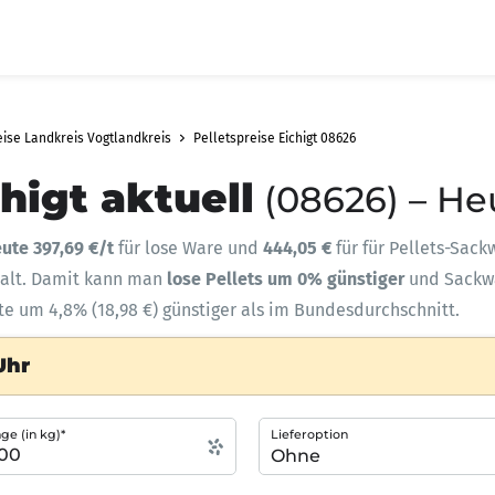
eise Landkreis Vogtlandkreis
Pelletspreise Eichigt 08626
higt aktuell
(08626) – He
ute 397,69 €/t
für lose Ware und
444,05 €
für für Pellets-Sack
halt. Damit kann man
lose Pellets um 0% günstiger
und Sack
ute um 4,8% (18,98 €) günstiger als im Bundesdurchschnitt.
Uhr
e (in kg)*
Lieferoption