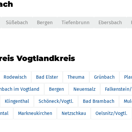
nach
Süßebach
Bergen
Tiefenbrunn
Ebersbach
reis Vogtlandkreis
Rodewisch
Bad Elster
Theuma
Grünbach
Pla
nbach im Vogtland
Bergen
Neuensalz
Falkenstein/
Klingenthal
Schöneck/Vogtl.
Bad Brambach
Mu
ntal
Markneukirchen
Netzschkau
Oelsnitz/Vogtl.