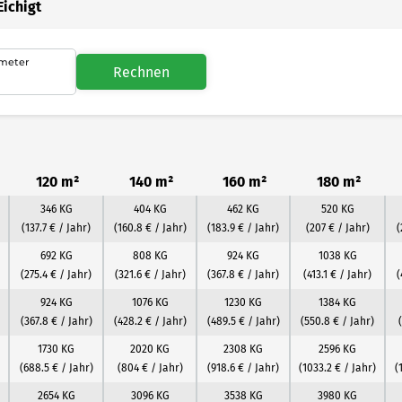
Eichigt
meter
Rechnen
120 m²
140 m²
160 m²
180 m²
346 KG
404 KG
462 KG
520 KG
(137.7 € / Jahr)
(160.8 € / Jahr)
(183.9 € / Jahr)
(207 € / Jahr)
(
692 KG
808 KG
924 KG
1038 KG
(275.4 € / Jahr)
(321.6 € / Jahr)
(367.8 € / Jahr)
(413.1 € / Jahr)
(
924 KG
1076 KG
1230 KG
1384 KG
(367.8 € / Jahr)
(428.2 € / Jahr)
(489.5 € / Jahr)
(550.8 € / Jahr)
1730 KG
2020 KG
2308 KG
2596 KG
(688.5 € / Jahr)
(804 € / Jahr)
(918.6 € / Jahr)
(1033.2 € / Jahr)
(
2654 KG
3096 KG
3538 KG
3980 KG