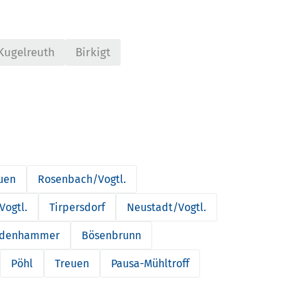
Kugelreuth
Birkigt
uen
Rosenbach/Vogtl.
Vogtl.
Tirpersdorf
Neustadt/Vogtl.
ldenhammer
Bösenbrunn
Pöhl
Treuen
Pausa-Mühltroff