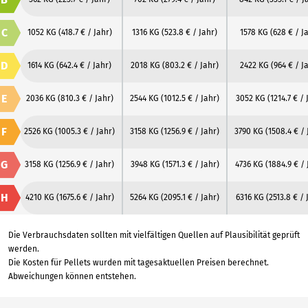
C
1052 KG
(418.7 € / Jahr)
1316 KG
(523.8 € / Jahr)
1578 KG
(628 € / J
D
1614 KG
(642.4 € / Jahr)
2018 KG
(803.2 € / Jahr)
2422 KG
(964 € / J
E
2036 KG
(810.3 € / Jahr)
2544 KG
(1012.5 € / Jahr)
3052 KG
(1214.7 € / 
F
2526 KG
(1005.3 € / Jahr)
3158 KG
(1256.9 € / Jahr)
3790 KG
(1508.4 € / 
G
3158 KG
(1256.9 € / Jahr)
3948 KG
(1571.3 € / Jahr)
4736 KG
(1884.9 € / 
H
4210 KG
(1675.6 € / Jahr)
5264 KG
(2095.1 € / Jahr)
6316 KG
(2513.8 € / 
Die Verbrauchsdaten sollten mit vielfältigen Quellen auf Plausibilität geprüft
werden.
Die Kosten für Pellets wurden mit tagesaktuellen Preisen berechnet.
Abweichungen können entstehen.