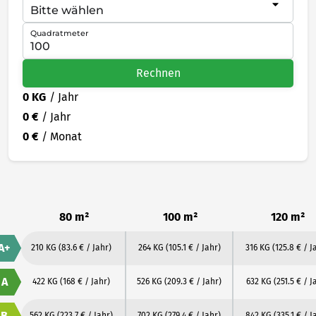
Quadratmeter
Rechnen
0 KG
/ Jahr
0 €
/ Jahr
0 €
/ Monat
80 m²
100 m²
120 m²
A+
210 KG
(83.6 € / Jahr)
264 KG
(105.1 € / Jahr)
316 KG
(125.8 € / J
A
422 KG
(168 € / Jahr)
526 KG
(209.3 € / Jahr)
632 KG
(251.5 € / J
B
562 KG
(223.7 € / Jahr)
702 KG
(279.4 € / Jahr)
842 KG
(335.1 € / J