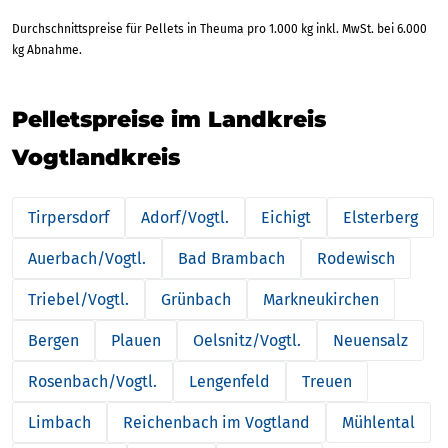
Durchschnittspreise für Pellets in Theuma pro 1.000 kg inkl. MwSt. bei 6.000
kg Abnahme.
Pelletspreise im Landkreis
Vogtlandkreis
Tirpersdorf
Adorf/Vogtl.
Eichigt
Elsterberg
Auerbach/Vogtl.
Bad Brambach
Rodewisch
Triebel/Vogtl.
Grünbach
Markneukirchen
Bergen
Plauen
Oelsnitz/Vogtl.
Neuensalz
Rosenbach/Vogtl.
Lengenfeld
Treuen
Limbach
Reichenbach im Vogtland
Mühlental