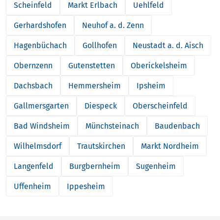
Scheinfeld
Markt Erlbach
Uehlfeld
Gerhardshofen
Neuhof a. d. Zenn
Hagenbüchach
Gollhofen
Neustadt a. d. Aisch
Obernzenn
Gutenstetten
Oberickelsheim
Dachsbach
Hemmersheim
Ipsheim
Gallmersgarten
Diespeck
Oberscheinfeld
Bad Windsheim
Münchsteinach
Baudenbach
Wilhelmsdorf
Trautskirchen
Markt Nordheim
Langenfeld
Burgbernheim
Sugenheim
Uffenheim
Ippesheim