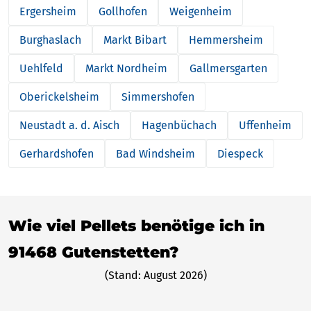
Ergersheim
Gollhofen
Weigenheim
Burghaslach
Markt Bibart
Hemmersheim
Uehlfeld
Markt Nordheim
Gallmersgarten
Oberickelsheim
Simmershofen
Neustadt a. d. Aisch
Hagenbüchach
Uffenheim
Gerhardshofen
Bad Windsheim
Diespeck
Wie viel Pellets benötige ich in
91468 Gutenstetten?
(Stand: August 2026)