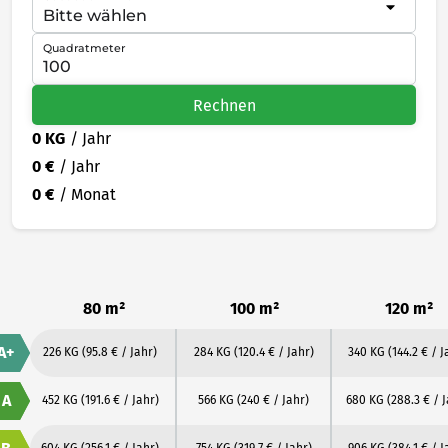
Quadratmeter
Rechnen
0 KG
/ Jahr
0 €
/ Jahr
0 €
/ Monat
80 m²
100 m²
120 m²
A+
226 KG
(95.8 € / Jahr)
284 KG
(120.4 € / Jahr)
340 KG
(144.2 € / J
A
452 KG
(191.6 € / Jahr)
566 KG
(240 € / Jahr)
680 KG
(288.3 € / 