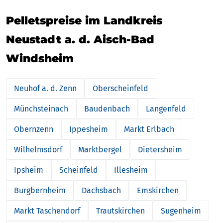
Pelletspreise im Landkreis
Neustadt a. d. Aisch-Bad
Windsheim
Neuhof a. d. Zenn
Oberscheinfeld
Münchsteinach
Baudenbach
Langenfeld
Obernzenn
Ippesheim
Markt Erlbach
Wilhelmsdorf
Marktbergel
Dietersheim
Ipsheim
Scheinfeld
Illesheim
Burgbernheim
Dachsbach
Emskirchen
Markt Taschendorf
Trautskirchen
Sugenheim