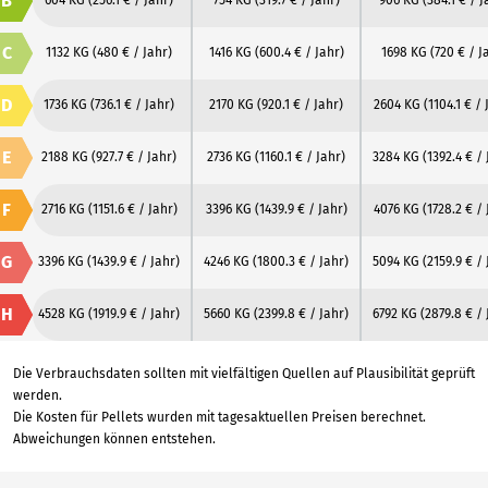
B
604 KG
(256.1 € / Jahr)
754 KG
(319.7 € / Jahr)
906 KG
(384.1 € / J
C
1132 KG
(480 € / Jahr)
1416 KG
(600.4 € / Jahr)
1698 KG
(720 € / J
D
1736 KG
(736.1 € / Jahr)
2170 KG
(920.1 € / Jahr)
2604 KG
(1104.1 € / 
E
2188 KG
(927.7 € / Jahr)
2736 KG
(1160.1 € / Jahr)
3284 KG
(1392.4 € / 
F
2716 KG
(1151.6 € / Jahr)
3396 KG
(1439.9 € / Jahr)
4076 KG
(1728.2 € / 
G
3396 KG
(1439.9 € / Jahr)
4246 KG
(1800.3 € / Jahr)
5094 KG
(2159.9 € / 
H
4528 KG
(1919.9 € / Jahr)
5660 KG
(2399.8 € / Jahr)
6792 KG
(2879.8 € / 
Die Verbrauchsdaten sollten mit vielfältigen Quellen auf Plausibilität geprüft
werden.
Die Kosten für Pellets wurden mit tagesaktuellen Preisen berechnet.
Abweichungen können entstehen.