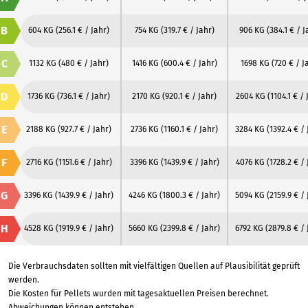
B
604 KG
(256.1 € / Jahr)
754 KG
(319.7 € / Jahr)
906 KG
(384.1 € / J
C
1132 KG
(480 € / Jahr)
1416 KG
(600.4 € / Jahr)
1698 KG
(720 € / J
D
1736 KG
(736.1 € / Jahr)
2170 KG
(920.1 € / Jahr)
2604 KG
(1104.1 € / 
E
2188 KG
(927.7 € / Jahr)
2736 KG
(1160.1 € / Jahr)
3284 KG
(1392.4 € / 
F
2716 KG
(1151.6 € / Jahr)
3396 KG
(1439.9 € / Jahr)
4076 KG
(1728.2 € / 
G
3396 KG
(1439.9 € / Jahr)
4246 KG
(1800.3 € / Jahr)
5094 KG
(2159.9 € / 
H
4528 KG
(1919.9 € / Jahr)
5660 KG
(2399.8 € / Jahr)
6792 KG
(2879.8 € / 
Die Verbrauchsdaten sollten mit vielfältigen Quellen auf Plausibilität geprüft
werden.
Die Kosten für Pellets wurden mit tagesaktuellen Preisen berechnet.
Abweichungen können entstehen.