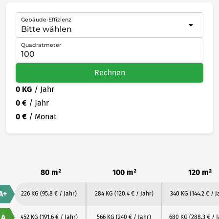
Gebäude-Effizienz
Quadratmeter
Rechnen
0 KG
/ Jahr
0 €
/ Jahr
0 €
/ Monat
80 m²
100 m²
120 m²
A+
226 KG
(95.8 € / Jahr)
284 KG
(120.4 € / Jahr)
340 KG
(144.2 € / J
A
452 KG
(191.6 € / Jahr)
566 KG
(240 € / Jahr)
680 KG
(288.3 € / 