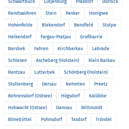
Schwartbuck
Lütjenburg
Prasdorf
Dörnick
Rendswühren
Stein
Panker
Honigsee
Hohenfelde
Blekendorf
Bendfeld
Stolpe
Heikendorf
Fargau-Pratjau
Großharrie
Barsbek
Fahren
Kirchbarkau
Lebrade
Schlesen
Ascheberg (Holstein)
Klein Barkau
Rantzau
Lutterbek
Schönberg (Holstein)
Stoltenberg
Dersau
Nehmten
Preetz
Behrensdorf (Ostsee)
Högsdorf
Kalübbe
Hohwacht (Ostsee)
Dannau
Wittmoldt
Bönebüttel
Pohnsdorf
Tasdorf
Tröndel