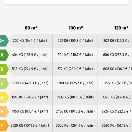
80 m²
100 m²
120 m²
A+
202 KG
(84.4 € / Jahr)
252 KG
(105.3 € / Jahr)
302 KG
(126.2 € / 
A
404 KG
(168.9 € / Jahr)
504 KG
(210.7 € / Jahr)
606 KG
(253.3 € / 
B
538 KG
(224.9 € / Jahr)
672 KG
(280.9 € / Jahr)
806 KG
(336.9 € / 
C
1008 KG
(421.3 € / Jahr)
1260 KG
(526.7 € / Jahr)
1512 KG
(632 € / J
D
1546 KG
(646.2 € / Jahr)
1932 KG
(807.6 € / Jahr)
2320 KG
(969.8 € /
E
1950 KG
(815.1 € / Jahr)
2436 KG
(1018.2 € / Jahr)
2924 KG
(1222.2 € /
F
2420 KG
(1011.6 € / Jahr)
3026 KG
(1264.9 € / Jahr)
3630 KG
(1517.3 € /