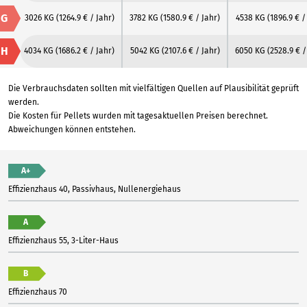
G
3026 KG
(1264.9 € / Jahr)
3782 KG
(1580.9 € / Jahr)
4538 KG
(1896.9 € /
H
4034 KG
(1686.2 € / Jahr)
5042 KG
(2107.6 € / Jahr)
6050 KG
(2528.9 € /
Die Verbrauchsdaten sollten mit vielfältigen Quellen auf Plausibilität geprüft
werden.
Die Kosten für Pellets wurden mit tagesaktuellen Preisen berechnet.
Abweichungen können entstehen.
A+
Effizienzhaus 40, Passivhaus, Nullenergiehaus
A
Effizienzhaus 55, 3-Liter-Haus
B
Effizienzhaus 70