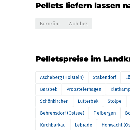
Pellets liefern lassen 
Bornrüm
Wohlbek
Pelletspreise im Landk
Ascheberg (Holstein)
Stakendorf
Lö
Barsbek
Probsteierhagen
Kletkam
Schönkirchen
Lutterbek
Stolpe
Behrensdorf (Ostsee)
Fiefbergen
B
Kirchbarkau
Lebrade
Hohwacht (Os