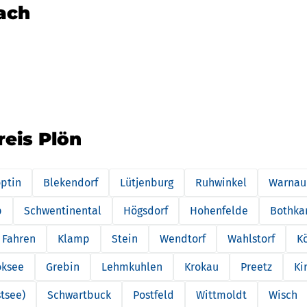
nach
reis Plön
ptin
Blekendorf
Lütjenburg
Ruhwinkel
Warnau
p
Schwentinental
Högsdorf
Hohenfelde
Bothk
Fahren
Klamp
Stein
Wendtorf
Wahlstorf
K
oksee
Grebin
Lehmkuhlen
Krokau
Preetz
Ki
tsee)
Schwartbuck
Postfeld
Wittmoldt
Wisch