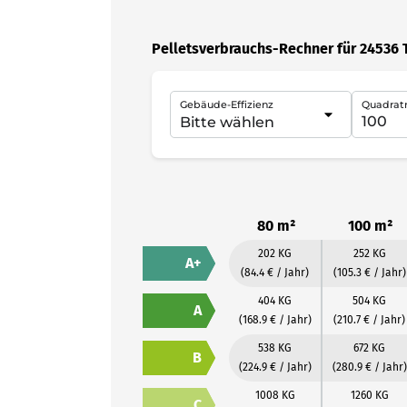
Pelletsverbrauchs-Rechner für 24536 
Gebäude-Effizienz
Quadrat
80 m²
100 m²
202 KG
252 KG
A+
(84.4 € / Jahr)
(105.3 € / Jahr)
404 KG
504 KG
A
(168.9 € / Jahr)
(210.7 € / Jahr)
538 KG
672 KG
B
(224.9 € / Jahr)
(280.9 € / Jahr)
1008 KG
1260 KG
C