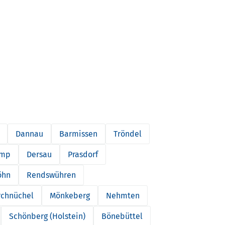
Dannau
Barmissen
Tröndel
amp
Dersau
Prasdorf
öhn
Rendswühren
rchnüchel
Mönkeberg
Nehmten
Schönberg (Holstein)
Bönebüttel