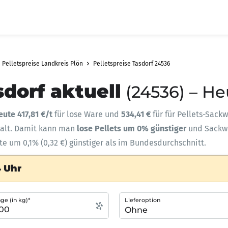
Pelletspreise Landkreis Plön
Pelletspreise Tasdorf 24536
sdorf aktuell
(24536) – He
eute 417,81 €/t
für lose Ware und
534,41 €
für für Pellets-Sack
halt. Damit kann man
lose Pellets um 0% günstiger
und Sack
te um 0,1% (0,32 €) günstiger als im Bundesdurchschnitt.
4 Uhr
e (in kg)*
Lieferoption