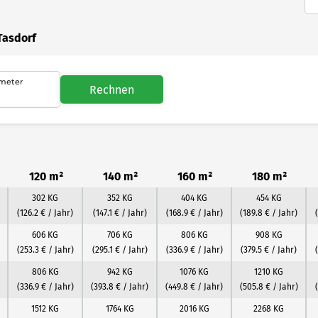
Tasdorf
meter
Rechnen
120 m²
140 m²
160 m²
180 m²
302 KG
352 KG
404 KG
454 KG
(126.2 € / Jahr)
(147.1 € / Jahr)
(168.9 € / Jahr)
(189.8 € / Jahr)
606 KG
706 KG
806 KG
908 KG
(253.3 € / Jahr)
(295.1 € / Jahr)
(336.9 € / Jahr)
(379.5 € / Jahr)
806 KG
942 KG
1076 KG
1210 KG
(336.9 € / Jahr)
(393.8 € / Jahr)
(449.8 € / Jahr)
(505.8 € / Jahr)
1512 KG
1764 KG
2016 KG
2268 KG