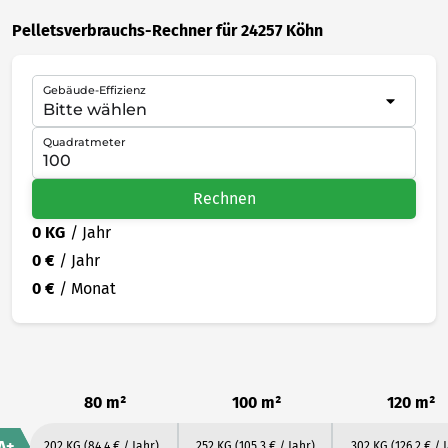
Pelletsverbrauchs-Rechner für 24257 Köhn
Gebäude-Effizienz
Quadratmeter
Rechnen
0 KG
/ Jahr
0 €
/ Jahr
0 €
/ Monat
80 m²
100 m²
120 m²
A+
202 KG
(84.4 € / Jahr)
252 KG
(105.3 € / Jahr)
302 KG
(126.2 € / 