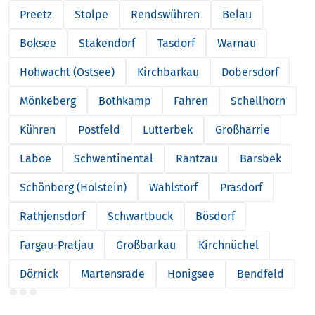
Preetz
Stolpe
Rendswühren
Belau
Boksee
Stakendorf
Tasdorf
Warnau
Hohwacht (Ostsee)
Kirchbarkau
Dobersdorf
Mönkeberg
Bothkamp
Fahren
Schellhorn
Kühren
Postfeld
Lutterbek
Großharrie
Laboe
Schwentinental
Rantzau
Barsbek
Schönberg (Holstein)
Wahlstorf
Prasdorf
Rathjensdorf
Schwartbuck
Bösdorf
Fargau-Pratjau
Großbarkau
Kirchnüchel
Dörnick
Martensrade
Honigsee
Bendfeld