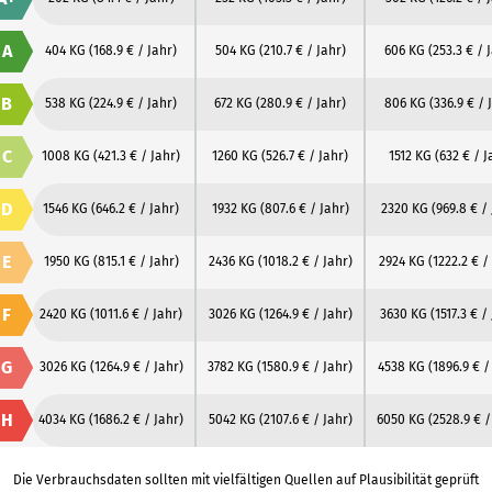
A
404 KG
(168.9 € / Jahr)
504 KG
(210.7 € / Jahr)
606 KG
(253.3 € / 
B
538 KG
(224.9 € / Jahr)
672 KG
(280.9 € / Jahr)
806 KG
(336.9 € / 
C
1008 KG
(421.3 € / Jahr)
1260 KG
(526.7 € / Jahr)
1512 KG
(632 € / J
D
1546 KG
(646.2 € / Jahr)
1932 KG
(807.6 € / Jahr)
2320 KG
(969.8 € /
E
1950 KG
(815.1 € / Jahr)
2436 KG
(1018.2 € / Jahr)
2924 KG
(1222.2 € /
F
2420 KG
(1011.6 € / Jahr)
3026 KG
(1264.9 € / Jahr)
3630 KG
(1517.3 € /
G
3026 KG
(1264.9 € / Jahr)
3782 KG
(1580.9 € / Jahr)
4538 KG
(1896.9 € /
H
4034 KG
(1686.2 € / Jahr)
5042 KG
(2107.6 € / Jahr)
6050 KG
(2528.9 € /
Die Verbrauchsdaten sollten mit vielfältigen Quellen auf Plausibilität geprüft