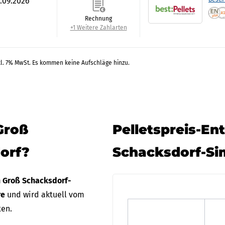
0.09.2026
Rechnung
+1 Weitere Zahlarten
kl. 7% MwSt. Es kommen keine Aufschläge hinzu.
Groß
Pelletspreis-En
orf?
Schacksdorf-Si
n Groß Schacksdorf-
re
und wird aktuell vom
ten.