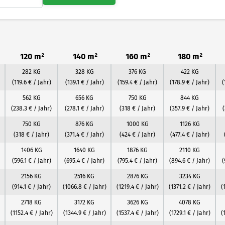
120 m²
140 m²
160 m²
180 m²
282 KG
328 KG
376 KG
422 KG
(119.6 € / Jahr)
(139.1 € / Jahr)
(159.4 € / Jahr)
(178.9 € / Jahr)
(
562 KG
656 KG
750 KG
844 KG
(238.3 € / Jahr)
(278.1 € / Jahr)
(318 € / Jahr)
(357.9 € / Jahr)
(
750 KG
876 KG
1000 KG
1126 KG
(318 € / Jahr)
(371.4 € / Jahr)
(424 € / Jahr)
(477.4 € / Jahr)
1406 KG
1640 KG
1876 KG
2110 KG
(596.1 € / Jahr)
(695.4 € / Jahr)
(795.4 € / Jahr)
(894.6 € / Jahr)
(
2156 KG
2516 KG
2876 KG
3234 KG
(914.1 € / Jahr)
(1066.8 € / Jahr)
(1219.4 € / Jahr)
(1371.2 € / Jahr)
(
2718 KG
3172 KG
3626 KG
4078 KG
(1152.4 € / Jahr)
(1344.9 € / Jahr)
(1537.4 € / Jahr)
(1729.1 € / Jahr)
(