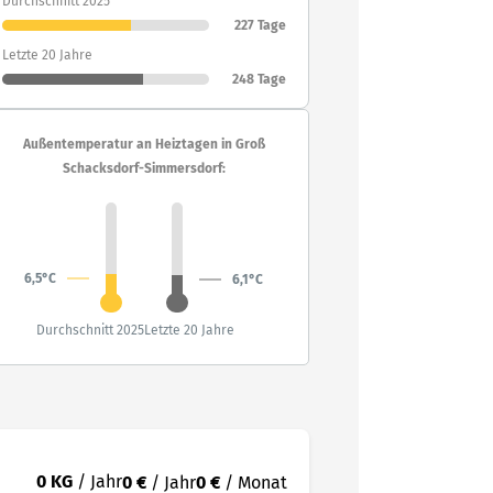
Durchschnitt 2025
227 Tage
Letzte 20 Jahre
248 Tage
Außentemperatur an Heiztagen in Groß
Schacksdorf-Simmersdorf:
6,5°C
6,1°C
Durchschnitt 2025
Letzte 20 Jahre
0 KG
/ Jahr
0 €
/ Jahr
0 €
/ Monat