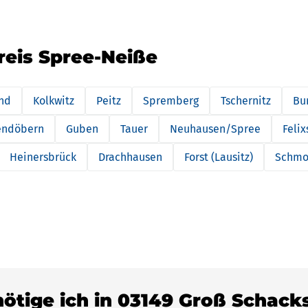
reis Spree-Neiße
nd
Kolkwitz
Peitz
Spremberg
Tschernitz
Bu
endöbern
Guben
Tauer
Neuhausen/Spree
Felix
Heinersbrück
Drachhausen
Forst (Lausitz)
Schmo
enötige ich in 03149 Groß Schac