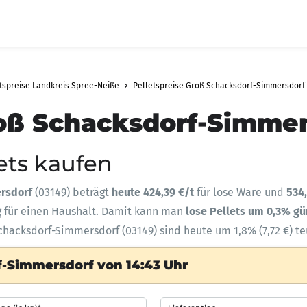
tspreise Landkreis Spree-Neiße
Pelletspreise Groß Schacksdorf-Simmersdorf
roß Schacksdorf-Simmer
lets kaufen
ersdorf
(03149) beträgt
heute 424,39 €/t
für lose Ware und
534
g für einen Haushalt. Damit kann man
lose Pellets um 0,3% g
Schacksdorf-Simmersdorf (03149) sind heute um 1,8% (7,72 €) t
f-Simmersdorf von 14:43 Uhr