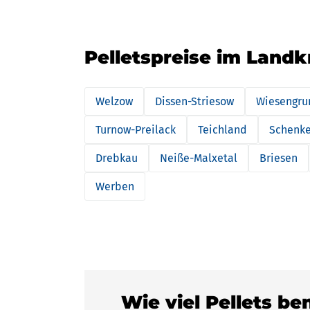
Pelletspreise im Landk
Welzow
Dissen-Striesow
Wiesengru
Turnow-Preilack
Teichland
Schenk
Drebkau
Neiße-Malxetal
Briesen
Werben
Wie viel Pellets b