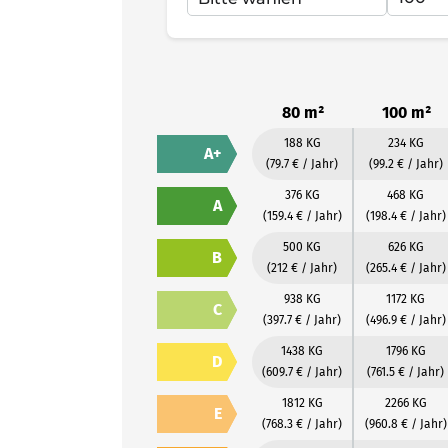
80 m²
100 m²
188 KG
234 KG
A+
(79.7 € / Jahr)
(99.2 € / Jahr)
376 KG
468 KG
A
(159.4 € / Jahr)
(198.4 € / Jahr)
500 KG
626 KG
B
(212 € / Jahr)
(265.4 € / Jahr)
938 KG
1172 KG
C
(397.7 € / Jahr)
(496.9 € / Jahr)
1438 KG
1796 KG
D
(609.7 € / Jahr)
(761.5 € / Jahr)
1812 KG
2266 KG
E
(768.3 € / Jahr)
(960.8 € / Jahr)