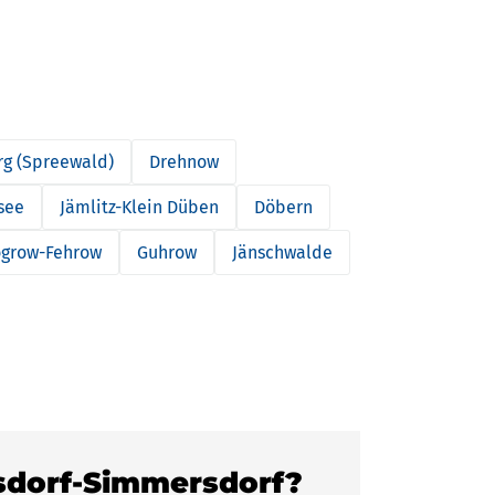
rg (Spreewald)
Drehnow
see
Jämlitz-Klein Düben
Döbern
grow-Fehrow
Guhrow
Jänschwalde
ksdorf-Simmersdorf?