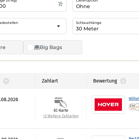
e (in kg)*
Lieferoption
adestellen
Schlauchlänge
re
Big Bags
Zahlart
Bewertung
7.08.2026
Wilhe
EC-Karte
+2 Weitere Zahlarten
Best:P