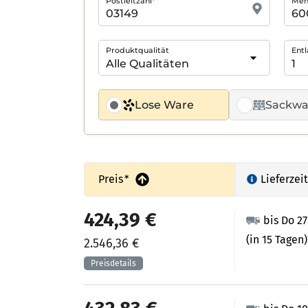
Postleitzahl*
Meng
Produktqualität
Entl
Lose Ware
Sackwa
Preis
*
Lieferzeit
424,39 €
bis Do 2
(in 15 Tagen)
2.546,36 €