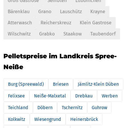
Groß Gastrose
Sembten
Lübbinchen
Bärenklau
Grano
Lauschütz
Krayne
Atterwasch
Reicherskreuz
Klein Gastrose
Wilschwitz
Grabko
Staakow
Taubendorf
Pelletspreise im Landkreis Spree-
Neiße
Burg (Spreewald)
Briesen
Jämlitz-Klein Düben
Felixsee
Neiße-Malxetal
Drebkau
Werben
Teichland
Döbern
Tschernitz
Guhrow
Kolkwitz
Wiesengrund
Heinersbrück