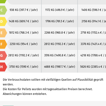
C
938 KG
(397.7 € / Jahr)
1172 KG
(496.9 € / Jahr)
1406 KG
(596.1 € / J
D
1438 KG
(609.7 € / Jahr)
1796 KG
(761.5 € / Jahr)
2156 KG
(914.1 € / J
E
1812 KG
(768.3 € / Jahr)
2266 KG
(960.8 € / Jahr)
2718 KG
(1152.4 € / 
F
2250 KG
(954 € / Jahr)
2812 KG
(1192.3 € / Jahr)
3376 KG
(1431.4 € / 
G
2812 KG
(1192.3 € / Jahr)
3516 KG
(1490.8 € / Jahr)
4218 KG
(1788.4 € / 
H
3750 KG
(1590 € / Jahr)
4688 KG
(1987.7 € / Jahr)
5626 KG
(2385.4 € / 
Die Verbrauchsdaten sollten mit vielfältigen Quellen auf Plausibilität geprüft
werden.
Die Kosten für Pellets wurden mit tagesaktuellen Preisen berechnet.
Abweichungen können entstehen.