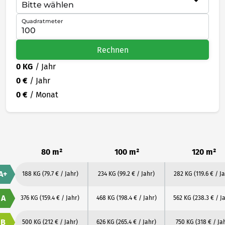
Quadratmeter
Rechnen
0 KG
/ Jahr
0 €
/ Jahr
0 €
/ Monat
80 m²
100 m²
120 m²
A+
188 KG
(79.7 € / Jahr)
234 KG
(99.2 € / Jahr)
282 KG
(119.6 € / J
A
376 KG
(159.4 € / Jahr)
468 KG
(198.4 € / Jahr)
562 KG
(238.3 € / J
B
500 KG
(212 € / Jahr)
626 KG
(265.4 € / Jahr)
750 KG
(318 € / Ja