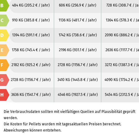
B
484 KG
(205.2 € / Jahr)
606 KG
(256.9 € / Jahr)
728 KG
(308.7 € / Ja
C
910 KG
(385.8 € / Jahr)
1136 KG
(481.7 € / Jahr)
1364 KG
(578.3 € / J
D
1394 KG
(591.1 € / Jahr)
1742 KG
(738.6 € / Jahr)
2090 KG
(886.2 € / J
E
1758 KG
(745.4 € / Jahr)
2196 KG
(931.1 € / Jahr)
2636 KG
(1117.7 € / J
F
2182 KG
(925.2 € / Jahr)
2728 KG
(1156.7 € / Jahr)
3272 KG
(1387.3 € / J
G
2728 KG
(1156.7 € / Jahr)
3410 KG
(1445.8 € / Jahr)
4090 KG
(1734.2 € / 
H
3636 KG
(1541.7 € / Jahr)
4546 KG
(1927.5 € / Jahr)
5454 KG
(2312.5 € / J
Die Verbrauchsdaten sollten mit vielfältigen Quellen auf Plausibilität geprüft
werden.
Die Kosten für Pellets wurden mit tagesaktuellen Preisen berechnet.
Abweichungen können entstehen.