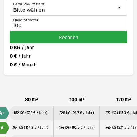
Gebäude-Effizienz
Quadratmeter
Rechnen
0 KG
/ Jahr
0 €
/ Jahr
0 €
/ Monat
80 m²
100 m²
120 m²
A+
182 KG
(77.2 € / Jahr)
228 KG
(96.7 € / Jahr)
272 KG
(115.3 € / Ja
A
364 KG
(154.3 € / Jahr)
454 KG
(192.5 € / Jahr)
546 KG
(231.5 € / Ja