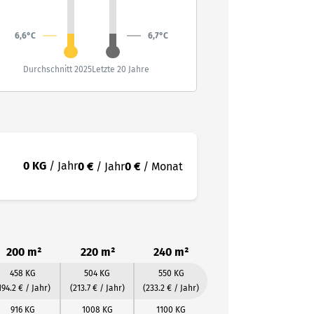
6,7°C
6,6°C
Durchschnitt 2025
Letzte 20 Jahre
0 KG
/ Jahr
0 €
/ Jahr
0 €
/ Monat
200 m²
220 m²
240 m²
458 KG
504 KG
550 KG
194.2 € / Jahr)
(213.7 € / Jahr)
(233.2 € / Jahr)
916 KG
1008 KG
1100 KG