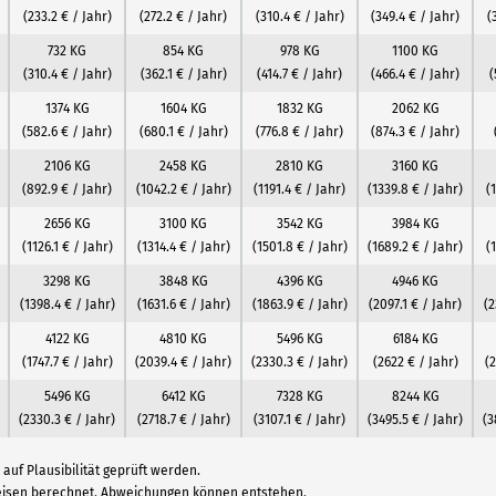
(233.2 € / Jahr)
(272.2 € / Jahr)
(310.4 € / Jahr)
(349.4 € / Jahr)
(
732 KG
854 KG
978 KG
1100 KG
(310.4 € / Jahr)
(362.1 € / Jahr)
(414.7 € / Jahr)
(466.4 € / Jahr)
(
1374 KG
1604 KG
1832 KG
2062 KG
(582.6 € / Jahr)
(680.1 € / Jahr)
(776.8 € / Jahr)
(874.3 € / Jahr)
2106 KG
2458 KG
2810 KG
3160 KG
(892.9 € / Jahr)
(1042.2 € / Jahr)
(1191.4 € / Jahr)
(1339.8 € / Jahr)
(
2656 KG
3100 KG
3542 KG
3984 KG
(1126.1 € / Jahr)
(1314.4 € / Jahr)
(1501.8 € / Jahr)
(1689.2 € / Jahr)
(
3298 KG
3848 KG
4396 KG
4946 KG
(1398.4 € / Jahr)
(1631.6 € / Jahr)
(1863.9 € / Jahr)
(2097.1 € / Jahr)
(2
4122 KG
4810 KG
5496 KG
6184 KG
(1747.7 € / Jahr)
(2039.4 € / Jahr)
(2330.3 € / Jahr)
(2622 € / Jahr)
(2
5496 KG
6412 KG
7328 KG
8244 KG
(2330.3 € / Jahr)
(2718.7 € / Jahr)
(3107.1 € / Jahr)
(3495.5 € / Jahr)
(3
auf Plausibilität geprüft werden.
reisen berechnet. Abweichungen können entstehen.