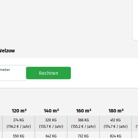
 Welzow
meter
Rechnen
120 m²
140 m²
160 m²
180 m²
274 KG
320 KG
366 KG
412 KG
(116.2 € / Jahr)
(135.7 € / Jahr)
(155.2 € / Jahr)
(174.7 € / Jahr)
(
550 KG
642 KG
732 KG
824 KG