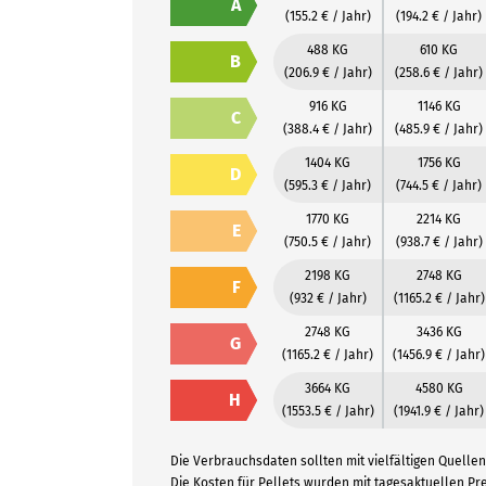
A
(155.2 € / Jahr)
(194.2 € / Jahr)
488 KG
610 KG
B
(206.9 € / Jahr)
(258.6 € / Jahr)
916 KG
1146 KG
C
(388.4 € / Jahr)
(485.9 € / Jahr)
1404 KG
1756 KG
D
(595.3 € / Jahr)
(744.5 € / Jahr)
1770 KG
2214 KG
E
(750.5 € / Jahr)
(938.7 € / Jahr)
2198 KG
2748 KG
F
(932 € / Jahr)
(1165.2 € / Jahr)
2748 KG
3436 KG
G
(1165.2 € / Jahr)
(1456.9 € / Jahr)
3664 KG
4580 KG
H
(1553.5 € / Jahr)
(1941.9 € / Jahr)
Die Verbrauchsdaten sollten mit vielfältigen Quellen 
Die Kosten für Pellets wurden mit tagesaktuellen P