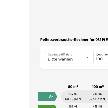
Pelletsverbrauchs-Rechner für 03119
Gebäude-Effizienz
Quadrat
80 m²
100 m²
184 KG
230 KG
A+
(78 € / Jahr)
(97.5 € / Jahr)
366 KG
458 KG