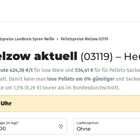
tspreise Landkreis Spree-Neiße
Pelletspreise Welzow 03119
elzow aktuell
(03119) – H
eute 424,39 €/t
für lose Ware und
534,41 €
für für Pellets-Sack
halt. Damit kann man
lose Pellets um 0% günstiger
und Sack
te um 1,5% (6,26 €) teurer als im Bundesdurchschnitt.
 Uhr
e (in kg)*
Lieferoption