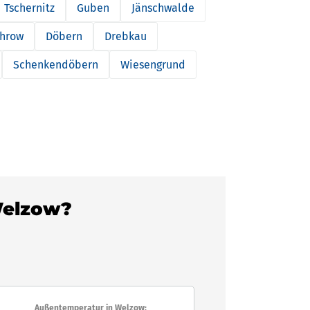
Tschernitz
Guben
Jänschwalde
hrow
Döbern
Drebkau
Schenkendöbern
Wiesengrund
 Welzow?
Außentemperatur in Welzow: